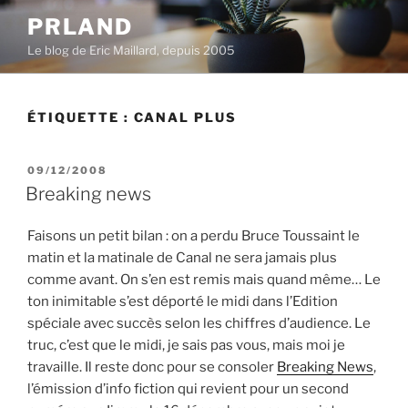
Aller
PRLAND
au
Le blog de Eric Maillard, depuis 2005
contenu
principal
ÉTIQUETTE :
CANAL PLUS
PUBLIÉ
09/12/2008
LE
Breaking news
Faisons un petit bilan : on a perdu Bruce Toussaint le
matin et la matinale de Canal ne sera jamais plus
comme avant. On s’en est remis mais quand même… Le
ton inimitable s’est déporté le midi dans l’Edition
spéciale avec succès selon les chiffres d’audience. Le
truc, c’est que le midi, je sais pas vous, mais moi je
travaille. Il reste donc pour se consoler
Breaking News
,
l’émission d’info fiction qui revient pour un second