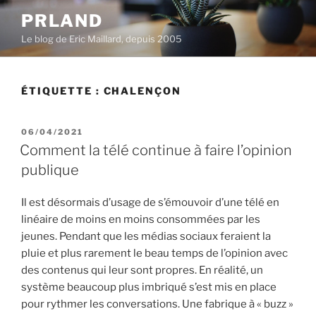
Aller
PRLAND
au
Le blog de Eric Maillard, depuis 2005
contenu
principal
ÉTIQUETTE :
CHALENÇON
PUBLIÉ
06/04/2021
LE
Comment la télé continue à faire l’opinion
publique
Il est désormais d’usage de s’émouvoir d’une télé en
linéaire de moins en moins consommées par les
jeunes. Pendant que les médias sociaux feraient la
pluie et plus rarement le beau temps de l’opinion avec
des contenus qui leur sont propres. En réalité, un
système beaucoup plus imbriqué s’est mis en place
pour rythmer les conversations. Une fabrique à « buzz »