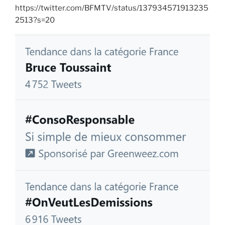
https://twitter.com/BFMTV/status/137934571913235
2513?s=20