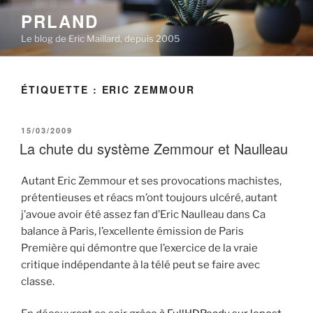
Aller
PRLAND
au
Le blog de Eric Maillard, depuis 2005
contenu
principal
ÉTIQUETTE :
ERIC ZEMMOUR
PUBLIÉ
15/03/2009
LE
La chute du système Zemmour et Naulleau
Autant Eric Zemmour et ses provocations machistes,
prétentieuses et réacs m’ont toujours ulcéré, autant
j’avoue avoir été assez fan d’Eric Naulleau dans Ca
balance à Paris, l’excellente émission de Paris
Première qui démontre que l’exercice de la vraie
critique indépendante à la télé peut se faire avec
classe.