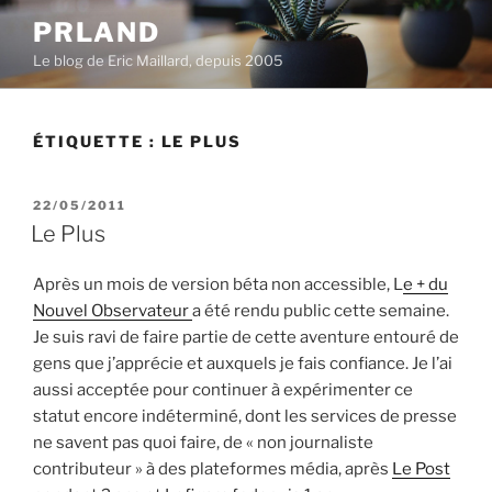
Aller
PRLAND
au
Le blog de Eric Maillard, depuis 2005
contenu
principal
ÉTIQUETTE :
LE PLUS
PUBLIÉ
22/05/2011
LE
Le Plus
Après un mois de version béta non accessible, L
e + du
Nouvel Observateur
a été rendu public cette semaine.
Je suis ravi de faire partie de cette aventure entouré de
gens que j’apprécie et auxquels je fais confiance. Je l’ai
aussi acceptée pour continuer à expérimenter ce
statut encore indéterminé, dont les services de presse
ne savent pas quoi faire, de « non journaliste
contributeur » à des plateformes média, après
Le Post