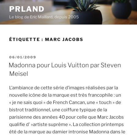
Aller
PRLAND
au
Le blog de Eric Maillard, depuis 2005
contenu
principal
ÉTIQUETTE :
MARC JACOBS
PUBLIÉ
06/01/2009
LE
Madonna pour Louis Vuitton par Steven
Meisel
L’ambiance de cette série d’images réalisées par la
nouvelle icône de la marque est très francophile : un
« je ne sais quoi » de French Cancan, une « touch » de
bistrot traditionnel, une coiffure typique de la
parisienne des années 40 pour celle que Marc Jacobs
qualifie d' »artiste suprême ». La collection printemps
été de la marque au damier intronise Madonna dans le