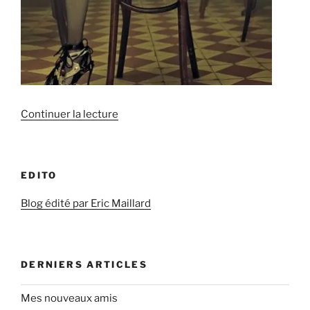
de
Continuer la lecture
« Madonna
pour
Louis
EDITO
Vuitton
par
Blog édité par Eric Maillard
Steven
Meisel »
DERNIERS ARTICLES
Mes nouveaux amis