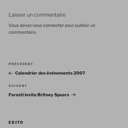
Laisser un commentaire
Vous devez
vous connecter
pour publier un
commentaire.
Navigation
Article
PRÉCÉDENT
de
précédent
Calendrier des événements 2007
l’article
Article
SUIVANT
suivant
Foresti invite Britney Spears
EDITO