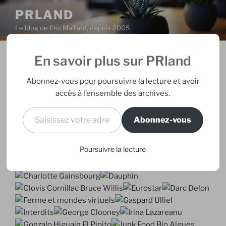
Aller
PRLAND
au
Le blog de Eric Maillard, depuis 2005
contenu
principal
En savoir plus sur PRland
PUBLIÉ
07/01/2007
PAR
ERIC
LE
2007 en images
Abonnez-vous pour poursuivre la lecture et avoir
accès à l’ensemble des archives.
Saisissez votre adresse e-mail…
Abonnez-vous
Poursuivre la lecture