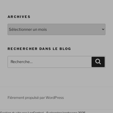
ARCHIVES
Archives
RECHERCHER DANS LE BLOG
Recherche
Recher
pour
:
Fièrement propulsé par WordPress
Gestion du site par
LogCentral
-
Syslogging landscape 2025