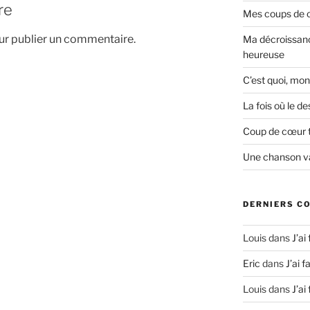
re
Mes coups de co
r publier un commentaire.
Ma décroissanc
heureuse
C’est quoi, mon
La fois où le 
Coup de cœur 
Une chanson va
DERNIERS C
Louis
dans
J’ai
Eric
dans
J’ai f
Louis
dans
J’ai