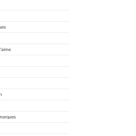
ues
j'aime
n
 marques