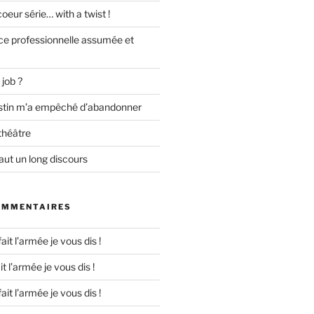
eur série… with a twist !
e professionnelle assumée et
 job ?
destin m’a empêché d’abandonner
théâtre
ut un long discours
OMMENTAIRES
 fait l’armée je vous dis !
ait l’armée je vous dis !
 fait l’armée je vous dis !