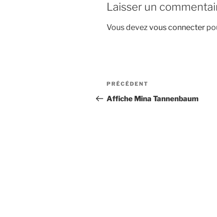
Laisser un commentai
Vous devez
vous connecter
pou
Navigation
Article
PRÉCÉDENT
de
précédent
Affiche Mina Tannenbaum
l’article