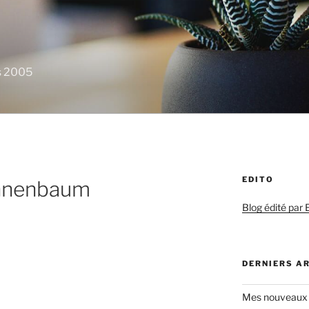
is 2005
EDITO
annenbaum
Blog édité par E
DERNIERS A
Mes nouveaux