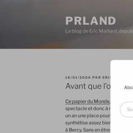
Aller
au
PRLAND
contenu
principal
Le blog de Eric Maillard, depu
PUBLIÉ
16/01/2006
PAR
ERIC
LE
Avant que l’ombre
Abon
Saisissez votre adresse e-mai
Ce papier du Monde
, qui dévo
spectacle et donc à ne lire que 
un an une place pour l’un des c
synthétise assez bien l’expéri
à Bercy. Sans en être un fan in