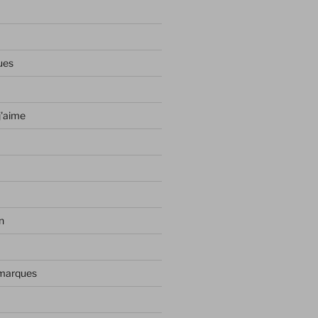
ues
j'aime
n
 marques