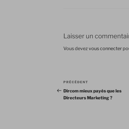
Laisser un commentai
Vous devez
vous connecter
pou
Navigation
Article
PRÉCÉDENT
de
précédent
Dircom mieux payés que les
Directeurs Marketing ?
l’article