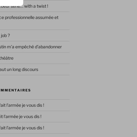
eur série… with a twist !
e professionnelle assumée et
 job ?
destin m’a empêché d’abandonner
théâtre
ut un long discours
OMMENTAIRES
 fait l’armée je vous dis !
ait l’armée je vous dis !
 fait l’armée je vous dis !