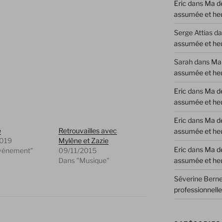
Eric
dans
Ma dé
assumée et he
Serge Attias
da
assumée et he
Sarah
dans
Ma 
assumée et he
Eric
dans
Ma dé
assumée et he
Eric
dans
Ma dé
e
Retrouvailles avec
assumée et he
2019
Mylène et Zazie
Eric
dans
Ma dé
vénement"
09/11/2015
assumée et he
Dans "Musique"
Séverine Berne
professionnell