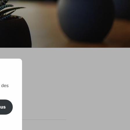
e des
ric Maillard
ous
RTICLES
 amis