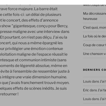
ne pour laquelle je ne raterais un
Mes coups de co
rave force majeure. La barre était
Ma décroissanc
cette fois-ci : un délai de plusieurs
heureuse
et le concert, des effets d’annonce
 show "gigantesque, conçu pour Bercy,
C’est quoi, mon
e presse maligne avec une interview dans
La fois où le 
t pourtant, on n’est pas déçu. J’ai eu la
oncert, qui nous a même épargné les
Coup de cœur 
ur privilégier une émotion contenue
Une chanson va
oitation maligne de l’espace réussit le
gantesque et communion intimiste (sans
 moments de légereté absolue, même en
DERNIERS C
i évite à l’ensemble de ressembler juste à
s intègre une vraie dimension humaine.
Louis
dans
J’ai
m que j’avais franchement trouvé moyen.
elques effets de scènes inédits. Je suis
Eric
dans
J’ai f
 retourner !
Louis
dans
J’ai