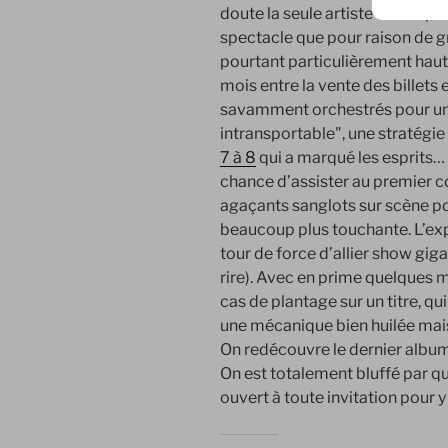
doute la seule artiste francopho
spectacle que pour raison de g
pourtant particulièrement haute 
mois entre la vente des billets 
savamment orchestrés pour un
intransportable", une stratégi
7 à 8
qui a marqué les esprits… E
chance d’assister au premier c
agaçants sanglots sur scène po
beaucoup plus touchante. L’expl
tour de force d’allier show gi
rire). Avec en prime quelques
cas de plantage sur un titre, qu
une mécanique bien huilée mai
On redécouvre le dernier albu
On est totalement bluffé par qu
ouvert à toute invitation pour y