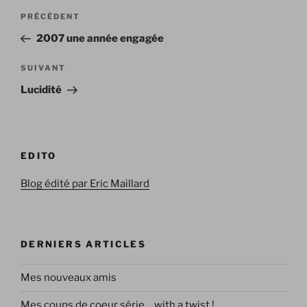
Navigation
Article
PRÉCÉDENT
de
précédent
2007 une année engagée
l’article
Article
SUIVANT
suivant
Lucidité
EDITO
Blog édité par Eric Maillard
DERNIERS ARTICLES
Mes nouveaux amis
Mes coups de coeur série… with a twist !