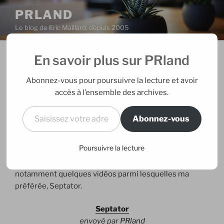
Aller
PRLAND
au
Le blog de Eric Maillard, depuis 2005
contenu
principal
En savoir plus sur PRland
PUBLIÉ
02/01/2007
PAR
ERIC
LE
Buzz BIC
Abonnez-vous pour poursuivre la lecture et avoir
accès à l’ensemble des archives.
La marque avait réussi l’un des plus beaux coups viraux
Saisissez votre adresse e-mail…
de l’année dernière avec sa campagne
assurealecrit
.
Abonnez-vous
C’est le 4 janvier que sera accessible le site
Poursuivre la lecture
www.3fineslames.com
qui marquera le lancement de la
campagne BIC pour le Comfort 3 Advance. Il proposera
notamment quelques vidéos parmi lesquelles ma
préférée, Septator.
Septator
envoyé par
PRland