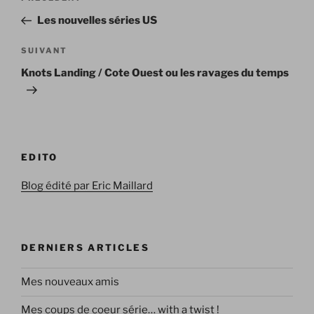
de
précédent
Les nouvelles séries US
l’article
Article
SUIVANT
suivant
Knots Landing / Cote Ouest ou les ravages du temps
EDITO
Blog édité par Eric Maillard
DERNIERS ARTICLES
Mes nouveaux amis
Mes coups de coeur série… with a twist !