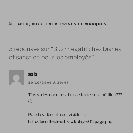
CATÉGORIES
ACTU
,
BUZZ
,
ENTREPRISES ET MARQUES
3 réponses sur “Buzz négatif chez Disney
et sanction pour les employés”
aziz
30/10/2006 À 20:47
T’as vu les coquilles dans le texte de la pétition???
🙂
Pour la vidéo, elle est visible ici:
http://lesniffer.free.fr/swf/player01/page.php