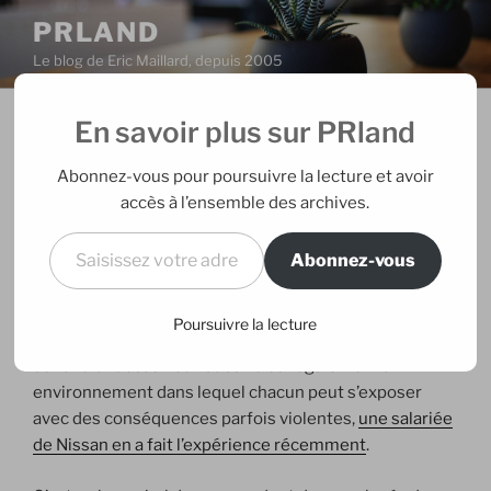
Aller
PRLAND
au
Le blog de Eric Maillard, depuis 2005
contenu
principal
En savoir plus sur PRland
PUBLIÉ
29/10/2006
PAR
ERIC
LE
Buzz négatif chez Disney et
Abonnez-vous pour poursuivre la lecture et avoir
sanction pour les employés
accès à l’ensemble des archives.
Saisissez votre adresse e-mail…
Abonnez-vous
Dans le monde web 2.0, le buzz est souvent drôle,
puissant, extrêmement positif pour les marques, qu’il
soit calculé ou pas. Mais on le sait depuis l’affaire de
Poursuivre la lecture
Kryptonite ou Le Journal de ma peau de Vichy, il peut
se révéler désastreux aussi. C’est également un
environnement dans lequel chacun peut s’exposer
avec des conséquences parfois violentes,
une salariée
de Nissan en a fait l’expérience récemment
.