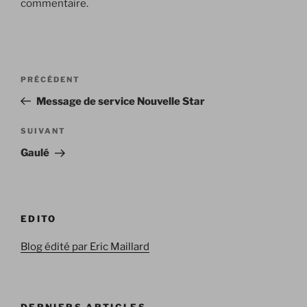
commentaire.
Navigation
Article
PRÉCÉDENT
de
précédent
Message de service Nouvelle Star
l’article
Article
SUIVANT
suivant
Gaulé
EDITO
Blog édité par Eric Maillard