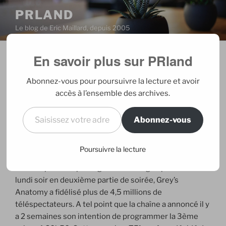
Aller
PRLAND
au
Le blog de Eric Maillard, depuis 2005
contenu
principal
En savoir plus sur PRland
PUBLIÉ
24/09/2006
PAR
ERIC
LE
Carton Grey’s anatomy en France et
Abonnez-vous pour poursuivre la lecture et avoir
aux Etats-Unis
accès à l’ensemble des archives.
Saisissez votre adresse e-mail…
Abonnez-vous
Je l’avais désignée comme
LA série de l’été
. Loin de
Poursuivre la lecture
moi l’idée de faire le fanfaron mais quand même, je ne
me suis pas trompé. Vaguement relégué par TF1 le
lundi soir en deuxième partie de soirée, Grey’s
Anatomy a fidélisé plus de 4,5 millions de
téléspectateurs. A tel point que la chaîne a annoncé il y
a 2 semaines son intention de programmer la 3ème