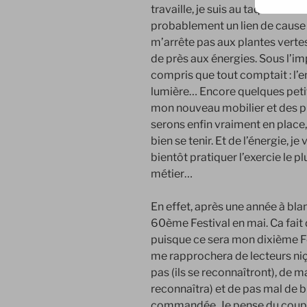
travaille, je suis au taquet su
probablement un lien de cause à
m’arrête pas aux plantes verte
de près aux énergies. Sous l’i
compris que tout comptait : l’
lumière… Encore quelques petits
mon nouveau mobilier et des pl
serons enfin vraiment en place,
bien se tenir. Et de l’énergie, je
bientôt pratiquer l’exercie le 
métier…
En effet, après une année à blan
60ème Festival en mai. Ca fait 
puisque ce sera mon dixième Fe
me rapprochera de lecteurs ni
pas (ils se reconnaîtront), de 
reconnaîtra) et de pas mal de 
commandée. Je pense du coup à