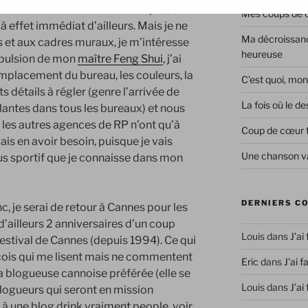
r la déco de mon environnement pro, avec
Mes coups de co
 effet immédiat d’ailleurs. Mais je ne
Ma décroissanc
s et aux cadres muraux, je m’intéresse
heureuse
mpulsion de mon
maître Feng Shui
, j’ai
emplacement du bureau, les couleurs, la
C’est quoi, mon
 détails à régler (genre l’arrivée de
La fois où le 
antes dans tous les bureaux) et nous
 les autres agences de RP n’ont qu’à
Coup de cœur 
 vais en avoir besoin, puisque je vais
Une chanson va
plus sportif que je connaisse dans mon
DERNIERS C
c, je serai de retour à Cannes pour les
d’ailleurs 2 anniversaires d’un coup
Louis
dans
J’ai
stival de Cannes (depuis 1994). Ce qui
çois qui me lisent mais ne commentent
Eric
dans
J’ai f
ma blogueuse cannoise préférée (elle se
Louis
dans
J’ai
blogueurs qui seront en mission
 une blog drink vraiment people, voir