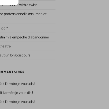
eur série… with a twist !
e professionnelle assumée et
 job ?
destin m’a empêché d’abandonner
théâtre
ut un long discours
OMMENTAIRES
 fait l’armée je vous dis !
ait l’armée je vous dis !
 fait l’armée je vous dis !