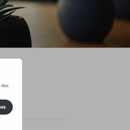
e des
ric Maillard
ous
RTICLES
 amis