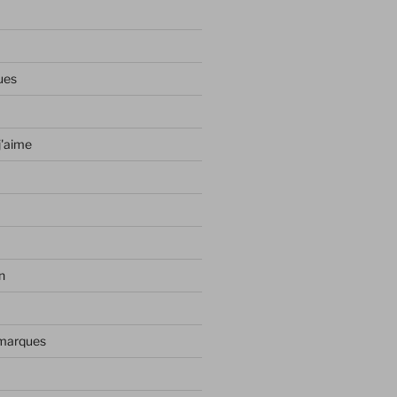
ues
j'aime
n
 marques