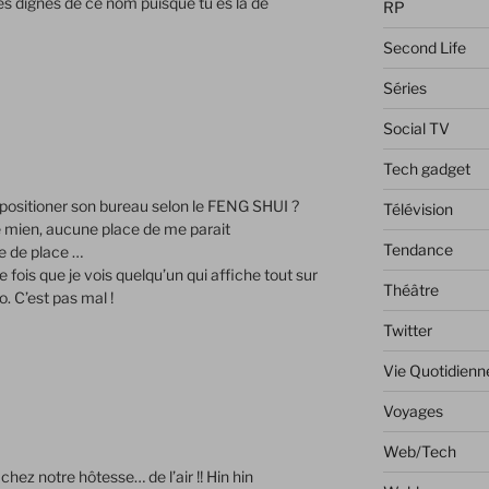
tes dignes de ce nom puisque tu es là de
RP
Second Life
Séries
Social TV
Tech gadget
sitioner son bureau selon le FENG SHUI ?
Télévision
 le mien, aucune place de me parait
Tendance
e de place …
e fois que je vois quelqu’un qui affiche tout sur
Théâtre
ro. C’est pas mal !
Twitter
Vie Quotidienn
Voyages
Web/Tech
ez notre hôtesse… de l’air !! Hin hin