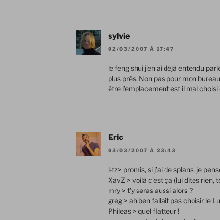
sylvie
02/03/2007 À 17:47
le feng shui j’en ai déjà entendu parl
plus près. Non pas pour mon bureau m
être l’emplacement est il mal chois
Eric
03/03/2007 À 23:43
l-tz> promis, si j’ai de splans, je pense
XavZ > voilà c’est ça (lui dîtes rien, 
mry > t’y seras aussi alors ?
greg > ah ben fallait pas choisir le
Phileas > quel flatteur !