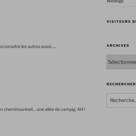
Weblogs
VISITEURS D
ARCHIVES
econnaitre les autres aussi…..
Archives
RECHERCHER
Recherche
pour
n cheminouninet… une allée de campig. AH !
: