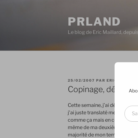
Aller
au
PRLAND
contenu
principal
Le blog de Eric Maillard, depu
PUBLIÉ
25/02/2007
PAR
ERIC
LE
Copinage, déménag
Abon
Saisissez votre adresse e-mai
Cette semaine, j’ai déménagé. 
j’ai juste translaté mes bureaux
comme ça mais en ce moment, 
même de ma deuxième maison, c
majorité de mon temps. Du coup