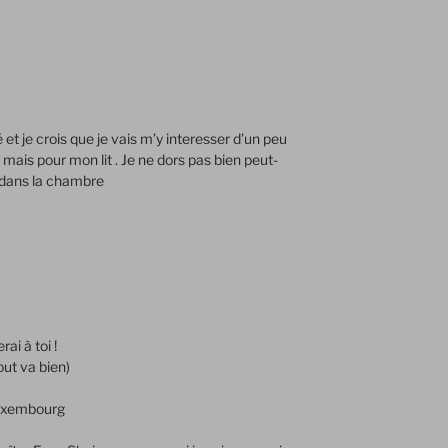
é et je crois que je vais m’y interesser d’un peu
ais pour mon lit . Je ne dors pas bien peut-
i dans la chambre
rai à toi !
tout va bien)
 Luxembourg