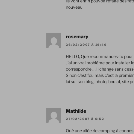
ils vont enfin pouvoir refaire des fê
nouveau
rosemary
26/02/2007 À 19:46
HELLO, Que recommandes-tu pour po
J’ai un vrai problème pour installer
correspondre … Il change sans cess
Sinon c’est fou mais c’est la premièr
lui sur son blog, photo, boulot, site p
Mathilde
27/02/2007 À 0:52
Oué une allée de camping à cannes ch