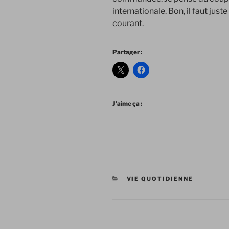
internationale. Bon, il faut just
courant.
Partager :
J’aime ça :
CATÉGORIES
VIE QUOTIDIENNE