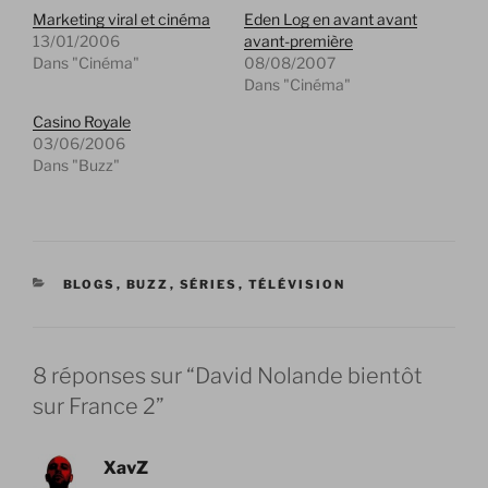
Marketing viral et cinéma
Eden Log en avant avant
13/01/2006
avant-première
Dans "Cinéma"
08/08/2007
Dans "Cinéma"
Casino Royale
03/06/2006
Dans "Buzz"
CATÉGORIES
BLOGS
,
BUZZ
,
SÉRIES
,
TÉLÉVISION
8 réponses sur “David Nolande bientôt
sur France 2”
XavZ