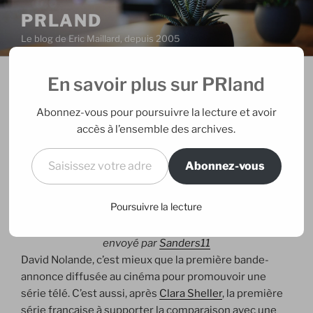
Aller
PRLAND
au
Le blog de Eric Maillard, depuis 2005
contenu
principal
En savoir plus sur PRland
PUBLIÉ
25/11/2006
PAR
ERIC
LE
David Nolande bientôt sur France 2
Abonnez-vous pour poursuivre la lecture et avoir
accès à l’ensemble des archives.
Si vous faîtes partie des nombreux fans de James Bond
Saisissez votre adresse e-mail…
qui ont foncé au cinéma depuis mercredi dernier pour
Abonnez-vous
découvrir
Casino Royal
, vous avez certainement
remarqué une bande-annonce pas comme les autres.
Poursuivre la lecture
Trailer Cinéma David Nolande
envoyé par
Sanders11
David Nolande, c’est mieux que la première bande-
annonce diffusée au cinéma pour promouvoir une
série télé. C’est aussi, après
Clara Sheller
, la première
série française à supporter la comparaison avec une