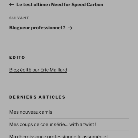
précédent
Le test ultime : Need for Speed Carbon
l’article
Article
SUIVANT
suivant
Blogueur professionnel ?
EDITO
Blog édité par Eric Maillard
DERNIERS ARTICLES
Mes nouveaux amis
Mes coups de coeur série… with a twist !
Ma décroissance professionnelle assumée et