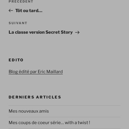
Article
PRÉCÉDENT
de
précédent
Tôt ou tard…
l’article
Article
SUIVANT
suivant
La classe version Secret Story
EDITO
Blog édité par Eric Maillard
DERNIERS ARTICLES
Mes nouveaux amis
Mes coups de coeur série… with a twist !