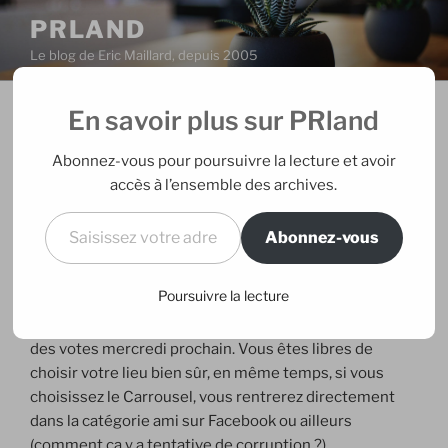
Aller
PRLAND
au
Le blog de Eric Maillard, depuis 2005
contenu
principal
En savoir plus sur PRland
PUBLIÉ
15/08/2008
PAR
ERIC
LE
Dernier picnic de l’été
Abonnez-vous pour poursuivre la lecture et avoir
accès à l’ensemble des archives.
Après un picnic annulé pour cause de pluie mais
Saisissez votre adresse e-mail…
remplacé in extremis par un apéro en violet improvisé
Abonnez-vous
au Frog, la dernière édition des picnics de l’été se
profile jeudi prochain. On attend les piliers, les
Poursuivre la lecture
réguliers, des petits nouveaux, même les québecois !
Le lieu reste à décider sur le groupe Facebook, clôture
des votes mercredi prochain. Vous êtes libres de
choisir votre lieu bien sûr, en même temps, si vous
choisissez le Carrousel, vous rentrerez directement
dans la catégorie ami sur Facebook ou ailleurs
(comment ça y a tentative de corruption ?).