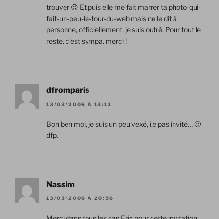
trouver 😉 Et puis elle me fait marrer ta photo-qui-
fait-un-peu-le-tour-du-web mais ne le dit à
personne, officiellement, je suis outré. Pour tout le
reste, c’est sympa, merci !
dfromparis
13/03/2006 À 13:13
Bon ben moi, je suis un peu vexé, i.e pas invité… 🙁
dfp.
Nassim
13/03/2006 À 20:56
Merci dans tous les cas Eric pour cette invitation..