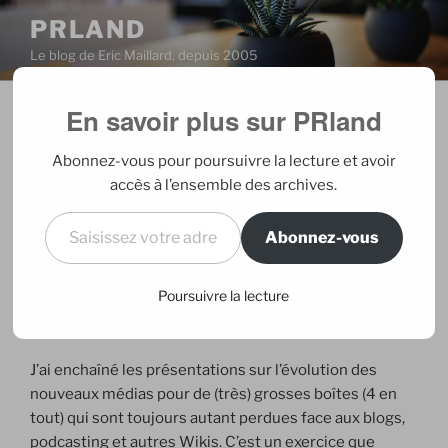
Aller
PRLAND
au
Le blog de Eric Maillard, depuis 2005
contenu
principal
En savoir plus sur PRland
PUBLIÉ
11/03/2006
PAR
ERIC
LE
Du blog dans les RP
Abonnez-vous pour poursuivre la lecture et avoir
accès à l’ensemble des archives.
Encore une semaine pas comme les autres, que
Saisissez votre adresse e-mail…
j’aimerais résumer en quelques mots mais j’y arrive
Abonnez-vous
pas. Ce sera donc plus que quelques mots, surtout
jeudi, et tout ça sans image…
Poursuivre la lecture
Lundi et mardi
J’ai enchaîné les présentations sur l’évolution des
nouveaux médias pour de (très) grosses boîtes (4 en
tout) qui sont toujours autant perdues face aux blogs,
podcasting et autres Wikis. C’est un exercice que