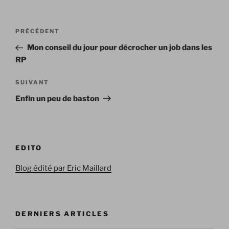
Navigation
Article
PRÉCÉDENT
de
précédent
Mon conseil du jour pour décrocher un job dans les
l’article
RP
Article
SUIVANT
suivant
Enfin un peu de baston
EDITO
Blog édité par Eric Maillard
DERNIERS ARTICLES