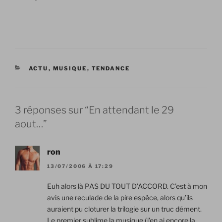
CATÉGORIES
ACTU
,
MUSIQUE
,
TENDANCE
3 réponses sur “En attendant le 29
aout…”
ron
13/07/2006 À 17:29
Euh alors là PAS DU TOUT D’ACCORD. C’est à mon
avis une reculade de la pire espèce, alors qu’ils
auraient pu cloturer la trilogie sur un truc dément.
Le premier sublime la musique (j’en ai encore la