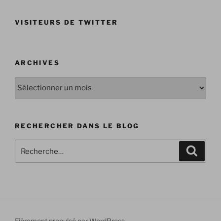
VISITEURS DE TWITTER
ARCHIVES
Archives
RECHERCHER DANS LE BLOG
Recherche
Recher
pour
:
Fièrement propulsé par WordPress