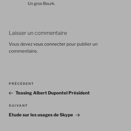
Un gros Beurk.
Laisser un commentaire
Vous devez
vous connecter
pour publier un
commentaire.
Navigation
Article
PRÉCÉDENT
de
précédent
Teasing Albert Dupontel Président
l’article
Article
SUIVANT
suivant
Etude sur les usages de Skype