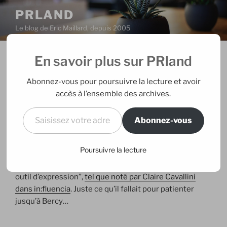
Aller
PRLAND
au
Le blog de Eric Maillard, depuis 2005
contenu
principal
En savoir plus sur PRland
PUBLIÉ
13/07/2006
PAR
ERIC
LE
En attendant le 29 aout…
Abonnez-vous pour poursuivre la lecture et avoir
accès à l’ensemble des archives.
La dernière vidéo Get Together de Madonna relève le
Saisissez votre adresse e-mail…
niveau des 2 précédentes qui manquaient
Abonnez-vous
singulièrement d’intérêt à mon goût (surtout
comparées à la qualité de l’album qu’elles étaient
Poursuivre la lecture
censées promouvoir). Elle s’inscrit (devance ?) de plus
dans la tendance de l’exploitation du “dessin comme
outil d’expression”,
tel que noté par Claire Cavallini
dans in:fluencia
. Juste ce qu’il fallait pour patienter
jusqu’à Bercy…