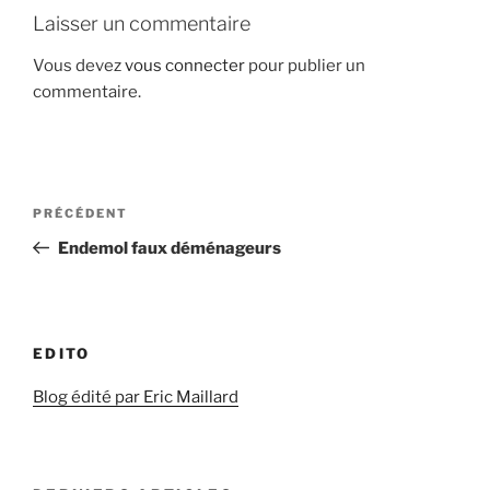
Laisser un commentaire
Vous devez
vous connecter
pour publier un
commentaire.
Navigation
Article
PRÉCÉDENT
de
précédent
Endemol faux déménageurs
l’article
EDITO
Blog édité par Eric Maillard