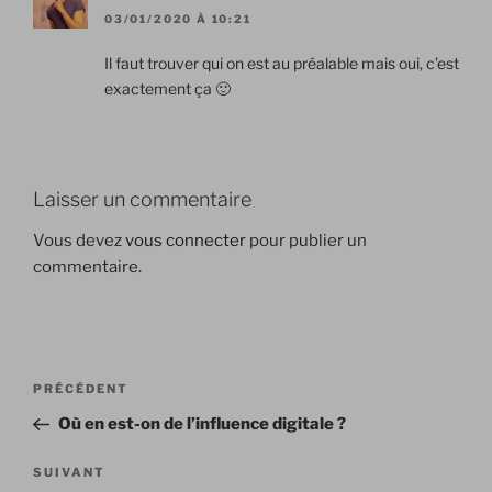
03/01/2020 À 10:21
Il faut trouver qui on est au préalable mais oui, c’est
exactement ça 🙂
Laisser un commentaire
Vous devez
vous connecter
pour publier un
commentaire.
Navigation
Article
PRÉCÉDENT
de
précédent
Où en est-on de l’influence digitale ?
l’article
Article
SUIVANT