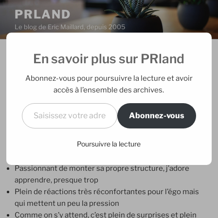
Aller
PRLAND
au
Le blog de Eric Maillard, depuis 2005
contenu
principal
En savoir plus sur PRland
PUBLIÉ
16/10/2019
PAR
ERIC
LE
Entreprenariat, 3 mois plus tard
Abonnez-vous pour poursuivre la lecture et avoir
accès à l’ensemble des archives.
Aujourd’hui, pile 3 mois entrepreneuriat. Alors c’est
Saisissez votre adresse e-mail…
comment ?
Abonnez-vous
En version courte et en 5 points (pour les plus pressés)
Poursuivre la lecture
:
Passionnant de monter sa propre structure, j’adore
apprendre, presque trop
Plein de réactions très réconfortantes pour l’égo mais
qui mettent un peu la pression
Comme on s’y attend, c’est plein de surprises et plein