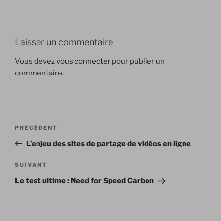
Laisser un commentaire
Vous devez
vous connecter
pour publier un
commentaire.
Navigation
Article
PRÉCÉDENT
de
précédent
L’enjeu des sites de partage de vidéos en ligne
l’article
Article
SUIVANT
suivant
Le test ultime : Need for Speed Carbon