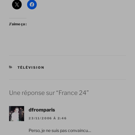
J’aime ça :
CATÉGORIES
TÉLÉVISION
Une réponse sur “France 24”
dfromparis
23/11/2006 À 2:46
Perso, je ne suis pas convaincu…