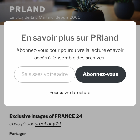
Aller
PRLAND
au
Le blog de Eric Maillard, depuis 2005
contenu
principal
En savoir plus sur PRland
PUBLIÉ
17/11/2006
PAR
ERIC
LE
France 24
Abonnez-vous pour poursuivre la lecture et avoir
accès à l’ensemble des archives.
France 24
proposera son "regard français sur le
Saisissez votre adresse e-mail…
monde" à partir du 6 décembre à 20h20 sur internet
Abonnez-vous
puis dès le 7 décembre sur le câble et le satellite. Elle
sera trilingue – français, anglais et arabe. Quelques
Poursuivre la lecture
têtes connues dans la bande-annonce qui commence à
circuler.
Exclusive images of FRANCE 24
envoyé par
stephany24
Partager :