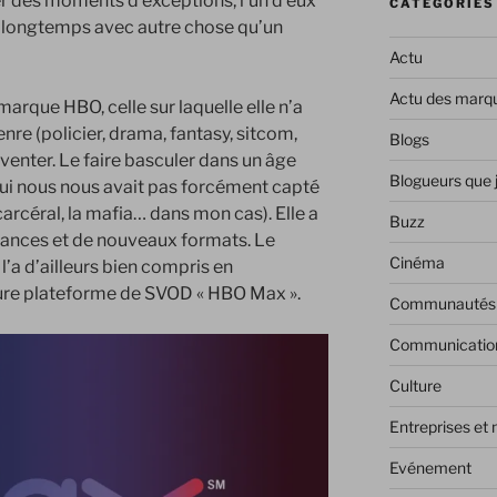
er des moments d’exceptions, l’un d’eux
CATÉGORIES
vé longtemps avec autre chose qu’un
Actu
Actu des marq
marque HBO, celle sur laquelle elle n’a
nre (policier, drama, fantasy, sitcom,
Blogs
nventer. Le faire basculer dans un âge
Blogueurs que 
 qui nous nous avait pas forcément capté
s carcéral, la mafia… dans mon cas). Elle a
Buzz
dances et de nouveaux formats. Le
Cinéma
l’a d’ailleurs bien compris en
ure plateforme de SVOD « HBO Max ».
Communautés
Communicatio
Culture
Entreprises et
Evénement