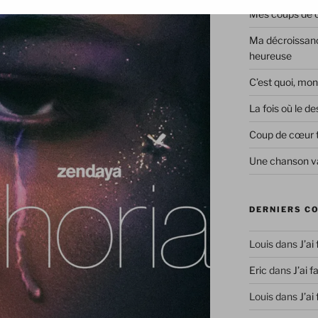
Mes coups de co
Ma décroissanc
heureuse
C’est quoi, mon
La fois où le 
Coup de cœur 
Une chanson va
DERNIERS C
Louis
dans
J’ai
Eric
dans
J’ai f
Louis
dans
J’ai