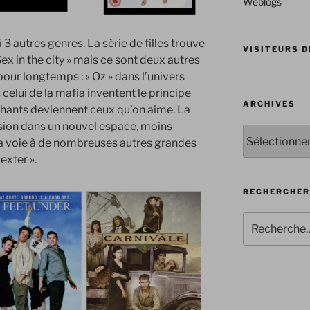
Weblogs
3 autres genres. La série de filles trouve
VISITEURS D
ex in the city » mais ce sont deux autres
ur longtemps : « Oz » dans l’univers
 celui de la mafia inventent le principe
ARCHIVES
chants deviennent ceux qu’on aime. La
sion dans un nouvel espace, moins
Archives
la voie à de nombreuses autres grandes
exter ».
RECHERCHER
Recherche
pour
: