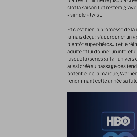
plan est millimétré jusqu’à cré
clôt la saison 1 et restera gra
« simple » twist.
Et c’est bien la promesse de la 
jamais déçu : s’approprier un ge
bientôt super-héros…) et le réi
adulte et lui donner un intérêt
jusque là (séries girly, l’univer
aussi créé au passage des ten
potentiel de la marque, Warner 
renommant cette année sa fut