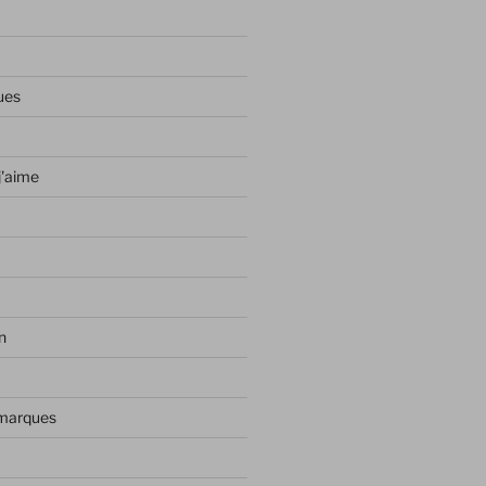
ues
j'aime
n
 marques