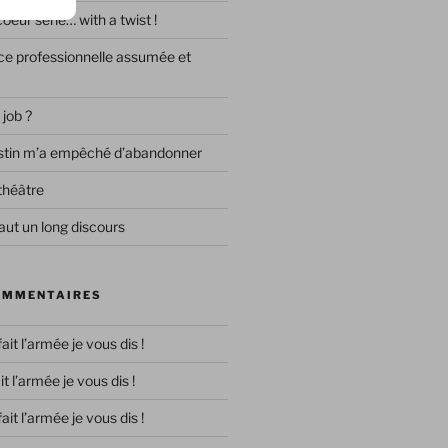
eur série… with a twist !
e professionnelle assumée et
 job ?
destin m’a empêché d’abandonner
théâtre
ut un long discours
OMMENTAIRES
 fait l’armée je vous dis !
ait l’armée je vous dis !
 fait l’armée je vous dis !