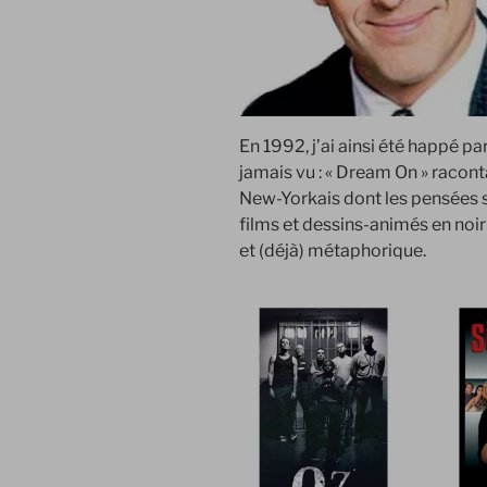
En 1992, j’ai ainsi été happé p
jamais vu : « Dream On » raconta
New-Yorkais dont les pensées s
films et dessins-animés en noir
et (déjà) métaphorique.