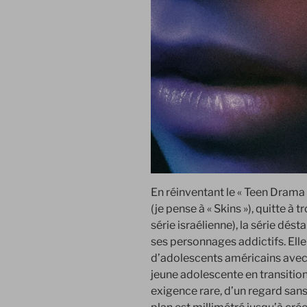
En réinventant le « Teen Drama
(je pense à « Skins »), quitte à t
série israélienne), la série dést
ses personnages addictifs. Elle
d’adolescents américains avec
jeune adolescente en transition
exigence rare, d’un regard san