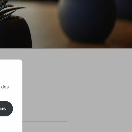
e des
ric Maillard
ous
RTICLES
 amis