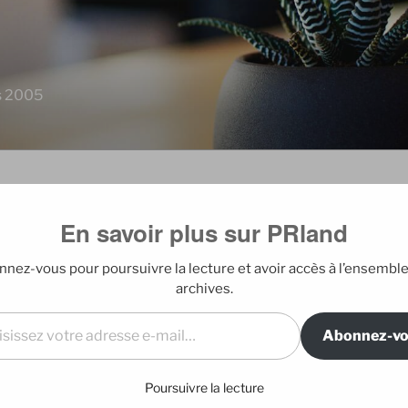
is 2005
En savoir plus sur PRland
EDITO
nez-vous pour poursuivre la lecture et avoir accès à l’ensembl
Blog édité par E
archives.
l…
 de cœur série, j’ai tout à coup réalisé
chaîne préférée. Et peut-être la mieux
Abonnez-v
DERNIERS A
alons de Love Brand au coeur de la
nce
.
Poursuivre la lecture
Mes nouveaux