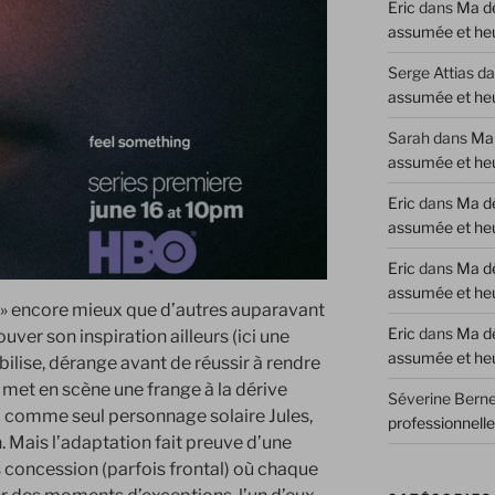
Eric
dans
Ma dé
assumée et he
Serge Attias
da
assumée et he
Sarah
dans
Ma 
assumée et he
Eric
dans
Ma dé
assumée et he
Eric
dans
Ma dé
assumée et he
 » encore mieux que d’autres auparavant
Eric
dans
Ma dé
rouver son inspiration ailleurs (ici une
assumée et he
abilise, dérange avant de réussir à rendre
 met en scène une frange à la dérive
Séverine Berne
 comme seul personnage solaire Jules,
professionnell
. Mais l’adaptation fait preuve d’une
s concession (parfois frontal) où chaque