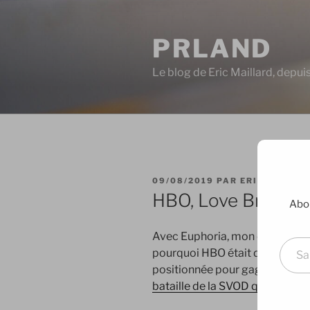
Aller
au
PRLAND
contenu
principal
Le blog de Eric Maillard, depu
PUBLIÉ
09/08/2019
PAR
ERIC
LE
HBO, Love Brand
Abon
Saisissez votre adresse e-mai
Avec Euphoria, mon dernier coup
pourquoi HBO était de loin ma 
positionnée pour gagner ses g
bataille de la SVOD qui s’anno