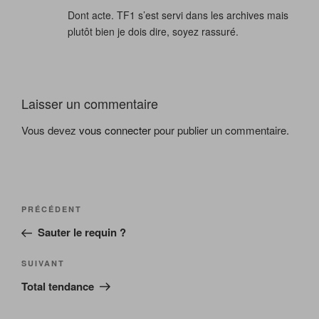
Dont acte. TF1 s’est servi dans les archives mais
plutôt bien je dois dire, soyez rassuré.
Laisser un commentaire
Vous devez
vous connecter
pour publier un commentaire.
Navigation
Article
PRÉCÉDENT
de
précédent
Sauter le requin ?
l’article
Article
SUIVANT
suivant
Total tendance