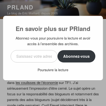
Aller
PRLAND
au
Le blog de Eric Maillard, depuis 2005
contenu
principal
En savoir plus sur PRland
PUBLIÉ
04/11/2005
PAR
ERIC
LE
Ils sont partout…
Abonnez-vous pour poursuivre la lecture et avoir
accès à l’ensemble des archives.
3h00 du matin : après quelques minutes passées à
Saisissez votre adresse e-mail…
checker mes messages et parcourir mes blogs préférés, je
Abonnez-vous
décide de déconnecter et me prépare à tenter de
m’endormir (c’est mal barré). J’allume machinalement la
Poursuivre la lecture
télé pour précipiter un début de sentiment
d’endormissement et tombe sur un reportage sur les blogs
dans
les coulisses de l’économie
sur TF1. J’ai
sérieusement l’impression d’être cerné. Le sujet opère un
focus sur la responsabilité des blogueurs et notamment des
parents des ados blogueurs (sujet décidément très à la
mode cette semaine), Cyril Fievet intervient (
tiens je