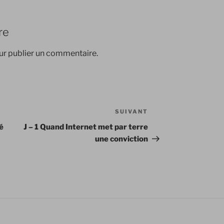
re
r publier un commentaire.
SUIVANT
Article
suivant
lé
J – 1 Quand Internet met par terre
une conviction