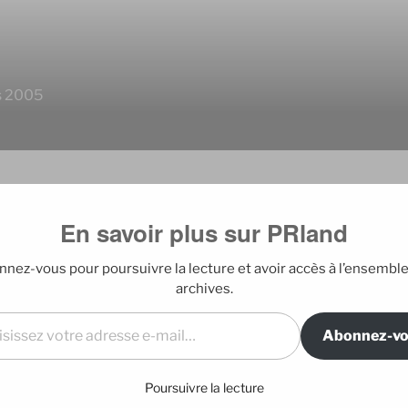
is 2005
En savoir plus sur PRland
EDITO
: mon analyse critique
nez-vous pour poursuivre la lecture et avoir accès à l’ensembl
Blog édité par E
archives.
l…
t testé, attendu des heures que des amis
tifier connecté avec
Abonnez-v
DERNIERS A
de comprendre comment on entrait un
l, constaté avec émerveillement que je
Poursuivre la lecture
Mes nouveaux
aquelle mes meilleurs « friends » tapent