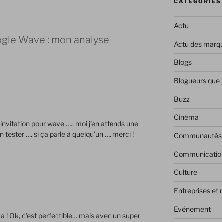
CATÉGORIES
Actu
oogle Wave : mon analyse
Actu des marq
Blogs
Blogueurs que 
Buzz
Cinéma
 invitation pour wave ….. moi j’en attends une
en tester …. si ça parle à quelqu’un …. merci !
Communautés
Communicatio
Culture
Entreprises et
Evénement
! Ok, c’est perfectible… mais avec un super