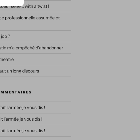
eur série… with a twist !
e professionnelle assumée et
 job ?
destin m’a empêché d’abandonner
théâtre
ut un long discours
OMMENTAIRES
 fait l’armée je vous dis !
ait l’armée je vous dis !
 fait l’armée je vous dis !