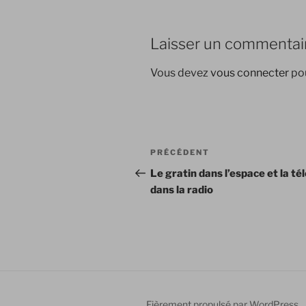
Laisser un commentai
Vous devez
vous connecter
pou
Navigation
Article
PRÉCÉDENT
de
précédent
Le gratin dans l’espace et la té
dans la radio
l’article
Fièrement propulsé par WordPress