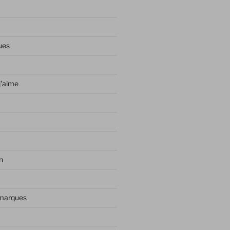
ues
j'aime
n
 marques