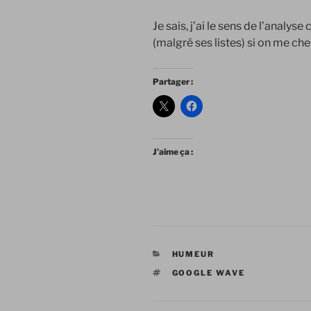
Je sais, j’ai le sens de l’analyse
(malgré ses listes) si on me che
Partager :
J’aime ça :
CATÉGORIES
HUMEUR
ÉTIQUETTES
GOOGLE WAVE