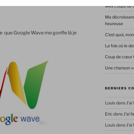
Mes coups de co
Ma décroissanc
heureuse
re que Google Wave me gonfle là je
C’est quoi, mon
La fois où le 
Coup de cœur 
Une chanson va
DERNIERS C
Louis
dans
J’ai
Eric
dans
J’ai f
Louis
dans
J’ai