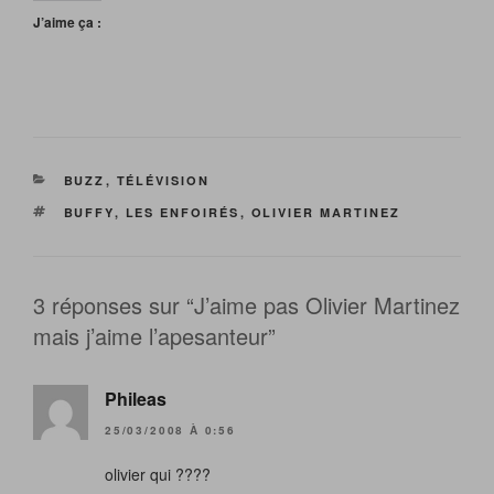
J’aime ça :
CATÉGORIES
BUZZ
,
TÉLÉVISION
ÉTIQUETTES
BUFFY
,
LES ENFOIRÉS
,
OLIVIER MARTINEZ
3 réponses sur “J’aime pas Olivier Martinez
mais j’aime l’apesanteur”
Phileas
25/03/2008 À 0:56
olivier qui ????