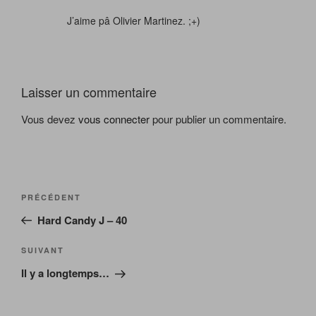
J’aime pâ Olivier Martinez. ;+)
Laisser un commentaire
Vous devez
vous connecter
pour publier un commentaire.
Navigation
Article
PRÉCÉDENT
de
précédent
Hard Candy J – 40
l’article
Article
SUIVANT
suivant
Il y a longtemps…