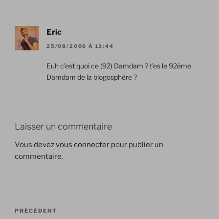
Eric
25/08/2006 À 13:44
Euh c’est quoi ce (92) Damdam ? t’es le 92ème
Damdam de la blogosphère ?
Laisser un commentaire
Vous devez
vous connecter
pour publier un
commentaire.
Navigation
Article
PRÉCÉDENT