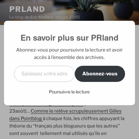
Aller
PRLAND
au
Le blog de Eric Maillard, depuis 2005
contenu
principal
En savoir plus sur PRland
PUBLIÉ
24/08/2006
PAR
ERIC
LE
La France et les blogs : la presse s’y
Abonnez-vous pour poursuivre la lecture et avoir
perd
accès à l’ensemble des archives.
Saisissez votre adresse e-mail…
Abonnez-vous
Le mois d’août a été l’occasion pour la presse
de revenir sur le phénomène des blogs en pointant du
doigt la position spécifique de la France en la matière :
Poursuivre la lecture
les français dans la course aux blogs
(Le Figaro),
Champion des blogs les français ?
(Libération du
23août)…
Comme le relève scrupuleusement Gilles
dans Pointblog
à chaque fois, les chiffres appuyant la
théorie du “français plus blogueurs que les autres”
sont souvent tellement mal utilisés qu’ils en