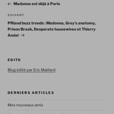
de
précédent
Madonna est déjà à Paris
l’article
Article
SUIVANT
suivant
PRland buzz trends : Madonna, Grey’s anatomy,
Prison Break, Desperate housewives et Thierry
Amiel
EDITO
Blog édité par Eric Maillard
DERNIERS ARTICLES
Mes nouveaux amis