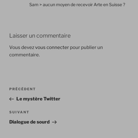
Sam > aucun moyen de recevoir Arte en Suisse ?
Laisser un commentaire
Vous devez
vous connecter
pour publier un
commentaire.
Navigation
Article
PRÉCÉDENT
de
précédent
Le mystère Twitter
l’article
Article
SUIVANT
suivant
Dialogue de sourd