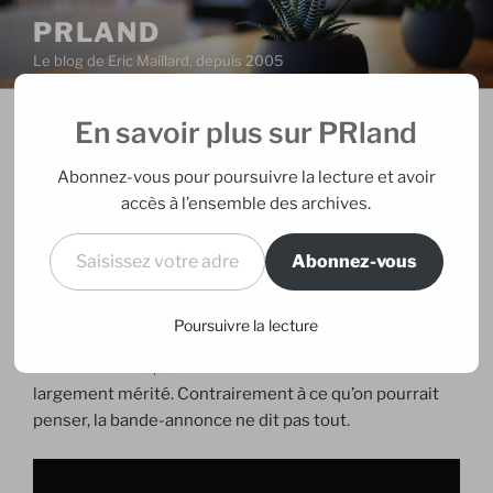
Aller
PRLAND
au
Le blog de Eric Maillard, depuis 2005
contenu
principal
En savoir plus sur PRland
PUBLIÉ
03/02/2009
PAR
ERIC
LE
La journée de la jupe avec Adjani
Abonnez-vous pour poursuivre la lecture et avoir
au cinéma
accès à l’ensemble des archives.
Saisissez votre adresse e-mail…
Abonnez-vous
J’en avais fait le pari
, j’en étais sûr, plus en tout cas que
le réalisateur Jean-Paul Lilienfeld qui dans les
commentaires qu’il a laissé ne pensait pas que c’était
Poursuivre la lecture
possible. La journée de la jupe, téléfilm que diffusera
Arte le 24 mars, sortira le lendemain au cinéma. Et c’est
largement mérité. Contrairement à ce qu’on pourrait
penser, la bande-annonce ne dit pas tout.