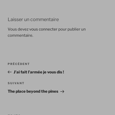
Laisser un commentaire
Vous devez
vous connecter
pour publier un
commentaire.
Navigation
Article
PRÉCÉDENT
de
précédent
J’ai fait l’armée je vous dis !
l’article
Article
SUIVANT
suivant
The place beyond the pines