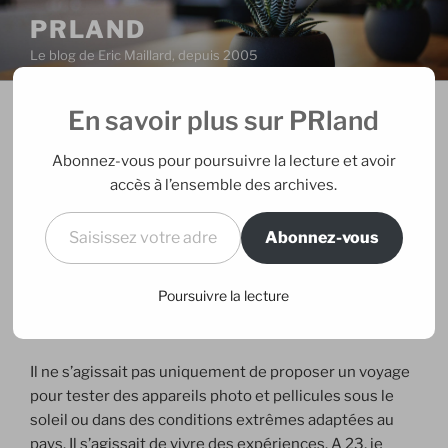
Aller
PRLAND
au
Le blog de Eric Maillard, depuis 2005
contenu
principal
En savoir plus sur PRland
PUBLIÉ
02/03/2013
PAR
ERIC
LE
L’âge d’or
Abonnez-vous pour poursuivre la lecture et avoir
accès à l’ensemble des archives.
J’ai eu la chance de commencer mon métier dans des
Saisissez votre adresse e-mail…
conditions exceptionnelles, qui n’existeront
Abonnez-vous
probablement plus jamais. Au début des années 90,
lorsque les budgets marketing s’intéressaient
Poursuivre la lecture
réellement aux RP, comme une activité qui devait être
considérées financièrement avec sérieux.
Il ne s’agissait pas uniquement de proposer un voyage
pour tester des appareils photo et pellicules sous le
soleil ou dans des conditions extrêmes adaptées au
pays. Il s’agissait de vivre des expériences. A 23, je