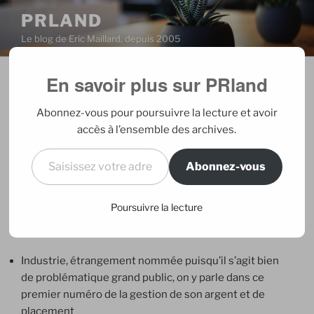
Aller
PRLAND
au
Le blog de Eric Maillard, depuis 2005
contenu
principal
En savoir plus sur PRland
PUBLIÉ
18/09/2006
PAR
ERIC
LE
lancement e-france magazine
Abonnez-vous pour poursuivre la lecture et avoir
accès à l’ensemble des archives.
J’avais parlé
ici
de la lecture de magazine en ligne.
Saisissez votre adresse e-mail…
Quelques semaines plus tard, le premier généraliste (à
Abonnez-vous
mon avis très fortement féminin) français arrive
exclusivement sur le net : e-france magazine se
Poursuivre la lecture
feuillète sur ordinateur
ou
se télécharge en pdf
avec
une forte variété de rubriques :
Industrie, étrangement nommée puisqu’il s’agit bien
de problématique grand public, on y parle dans ce
premier numéro de la gestion de son argent et de
placement