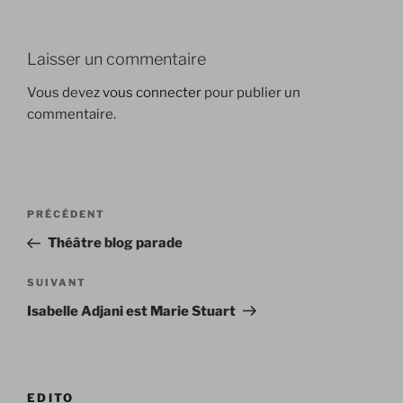
Laisser un commentaire
Vous devez
vous connecter
pour publier un
commentaire.
Navigation
Article
PRÉCÉDENT
de
précédent
Théâtre blog parade
l’article
Article
SUIVANT
suivant
Isabelle Adjani est Marie Stuart
EDITO