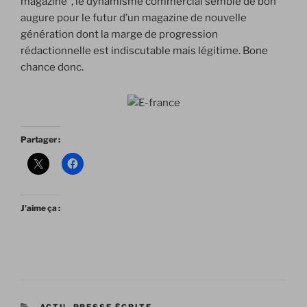
magazine”, le dynamisme commercial semble de bon
augure pour le futur d’un magazine de nouvelle
génération dont la marge de progression
rédactionnelle est indiscutable mais légitime. Bone
chance donc.
Partager :
J’aime ça :
CATÉGORIES