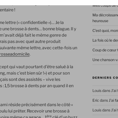
 Nokia, c’est raté… je vais plutôt vous
Mes coups de co
entaire
!
Ma décroissanc
heureuse
e lettre (« confidentielle »)… Je la
e une brosse à dents… bonne blague. Il y
C’est quoi, mon
m’avait déjà fait le même genre de
La fois où le 
irais pas avec quel autre produit
suivante même lettre, avec
cette-fois
un
Coup de cœur 
rosseadomicile
.
Une chanson va
pt qui vaut pourtant d’être salué à la
ng, mais c’est bien sûr !»)
et
pour son
DERNIERS C
çais sont des assistés – vive les
: 1,5 brosse à dents par an quand il en
Louis
dans
J’ai
Eric
dans
J’ai f
 ami réside précisément dans le côté «
Louis
dans
J’ai
oulu lui prêter. Recevoir une brosse à
ère
 voire même ça
agace
… 1
clé d’un
buzz