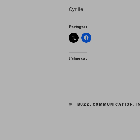
Cyrille
Partager :
J’aime ça :
CATÉGORIES
BUZZ
,
COMMUNICATION
,
I