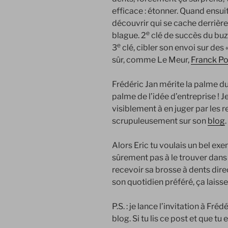
efficace : étonner. Quand ensuit
découvrir qui se cache derrièr
e
blague. 2
clé de succès du
buz
e
3
clé, cibler son envoi sur des 
sûr, comme Le
Meur
,
Franck Po
Frédéric Jan mérite la palme d
palme de l’idée d’entreprise ! Je
visiblement à en juger par les 
scrupuleusement sur son
blog
.
Alors Eric tu voulais un bel ex
sûrement pas à le trouver dans t
recevoir sa brosse à dents di
son quotidien préféré, ça laiss
P.S. : je lance l’invitation à Fré
blog. Si tu lis ce post et que tu 