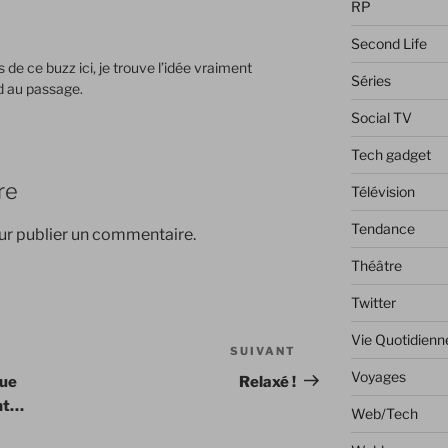
RP
Second Life
s de ce buzz ici, je trouve l’idée vraiment
Séries
d au passage.
Social TV
Tech gadget
re
Télévision
Tendance
r publier un commentaire.
Théâtre
Twitter
Vie Quotidienn
SUIVANT
Article
suivant
Voyages
que
Relaxé !
ent…
Web/Tech