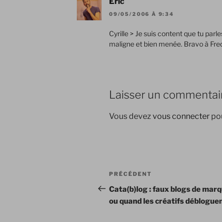
Eric
09/05/2006 À 9:34
Cyrille > Je suis content que tu parle
maligne et bien menée. Bravo à Fre
Laisser un commentai
Vous devez
vous connecter
pou
Navigation
Article
PRÉCÉDENT
de
précédent
Cata(b)log : faux blogs de mar
ou quand les créatifs déblogu
l’article