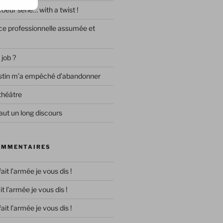
eur série… with a twist !
e professionnelle assumée et
 job ?
destin m’a empêché d’abandonner
théâtre
ut un long discours
OMMENTAIRES
 fait l’armée je vous dis !
ait l’armée je vous dis !
 fait l’armée je vous dis !