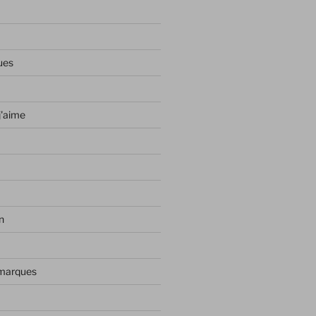
ues
j'aime
n
 marques