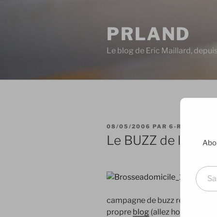
Aller
au
PRLAND
contenu
principal
Le blog de Eric Maillard, depu
PUBLIÉ
08/05/2006
PAR
6-RIL
LE
Le BUZZ de la bro
Abon
Saisissez votre adresse e-mai
campagne de
buzz
récente com
propre
blog
(allez hop un petit