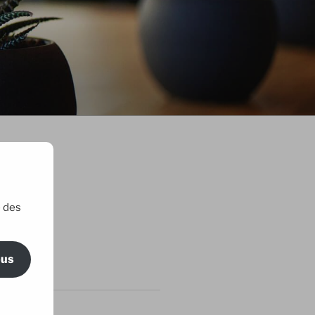
e des
ric Maillard
ous
RTICLES
 amis