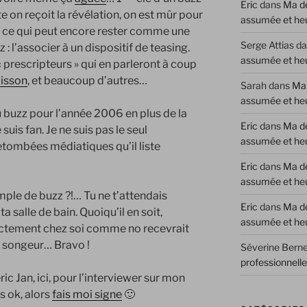
Eric
dans
Ma dé
e on reçoit la révélation, on est mûr pour
assumée et he
e ce qui peut encore rester comme une
Serge Attias
da
z
: l’associer à un dispositif de
teasing
.
assumée et he
« prescripteurs » qui en parleront à coup
isson
, et beaucoup d’autres…
Sarah
dans
Ma 
assumée et he
u
buzz
pour l’année 2006 en plus de la
Eric
dans
Ma dé
 suis fan. Je ne suis pas le seul
assumée et he
retombées médiatiques qu’il liste
Eric
dans
Ma dé
assumée et he
emple de
buzz
?!… Tu ne t’attendais
Eric
dans
Ma dé
a salle de bain. Quoiqu’il en soit,
assumée et he
rectement chez soi comme no recevrait
e songeur… Bravo !
Séverine Berne
professionnell
déric Jan, ici, pour l’interviewer sur mon
es ok, alors
fais moi signe
🙂