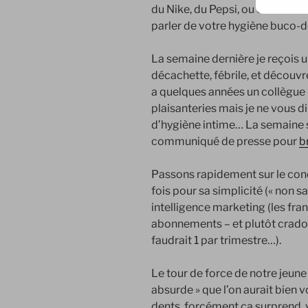
du Nike, du
Pepsi
, ou encore du
parler de votre hygiène
buco-d
La semaine dernière je reçois un
décachette, fébrile, et découvr
a quelques années un collègue 
plaisanteries mais je ne vous d
d’hygiène intime… La semaine 
communiqué de presse pour
b
Passons rapidement sur le conce
fois pour sa simplicité (« non sa
intelligence marketing (les fran
abonnements – et plutôt crados 
faudrait 1 par trimestre…).
Le tour de force de notre jeune
absurde » que l’on aurait bien v
dents, forcément ça surprend,