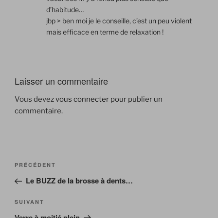
d’habitude…
jbp > ben moi je le conseille, c’est un peu violent
mais efficace en terme de relaxation !
Laisser un commentaire
Vous devez
vous connecter
pour publier un
commentaire.
Navigation
Article
PRÉCÉDENT
de
précédent
Le BUZZ de la brosse à dents…
l’article
Article
SUIVANT
suivant
Verre à moitié plein