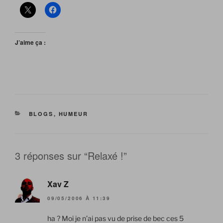
J’aime ça :
CATÉGORIES
BLOGS
,
HUMEUR
3 réponses sur “Relaxé !”
Xav Z
09/05/2006 À 11:39
ha ? Moi je n’ai pas vu de prise de bec ces 5