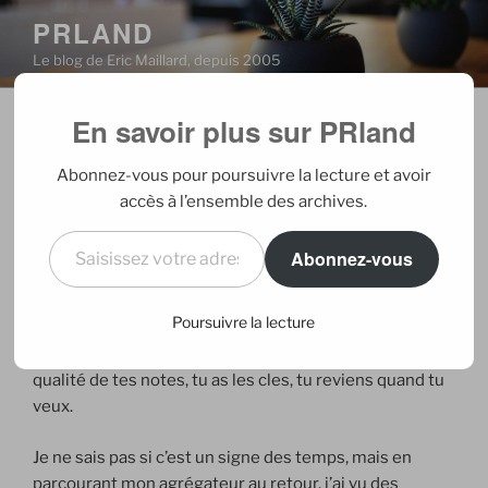
Aller
PRLAND
au
Le blog de Eric Maillard, depuis 2005
contenu
principal
En savoir plus sur PRland
PUBLIÉ
09/05/2006
PAR
ERIC
LE
Relaxé !
Abonnez-vous pour poursuivre la lecture et avoir
accès à l’ensemble des archives.
Cinq jours loin de tout ordinateur, email et autre blog,
Saisissez votre adresse e-mail…
ça faisait longtemps que ça ne m’était pas arrivé. Grâce
Abonnez-vous
à Cyrille, mon absence est passée quasiment
inaperçue ici. Pendant que je me faisais savonner par
Poursuivre la lecture
des turcs (pas de panique… j’y reviendrai), de nouveaux
billets apparaissaient sur PRland. Merci
Cyrille
pour la
qualité de tes notes, tu as les cles, tu reviens quand tu
veux.
Je ne sais pas si c’est un signe des temps, mais en
parcourant mon agrégateur au retour, j’ai vu des