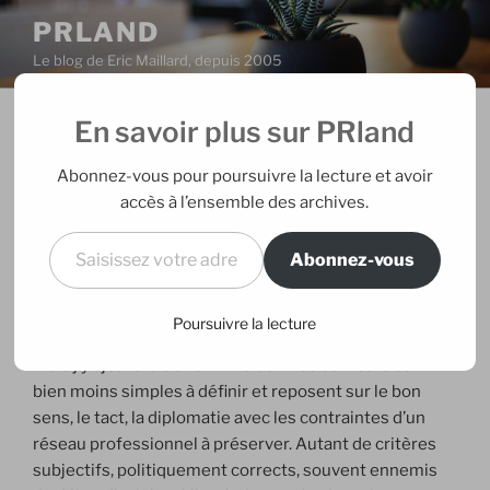
Aller
PRLAND
au
Le blog de Eric Maillard, depuis 2005
contenu
principal
En savoir plus sur PRland
PUBLIÉ
18/08/2005
PAR
ERIC
LE
Le challenge de la liberté
Abonnez-vous pour poursuivre la lecture et avoir
d’expression
accès à l’ensemble des archives.
Saisissez votre adresse e-mail…
Abonnez-vous
Il est d’usage de considérer les blogs d’opinion ou
d’experts comme des espaces de libre parole dont la
seule limite est fixée par la confidentialité "légale" ou
Poursuivre la lecture
"contractuelle" des informations relayées. Certes,
mais j’y ajouterais une limite dont les contours sont
bien moins simples à définir et reposent sur le bon
sens, le tact, la diplomatie avec les contraintes d’un
réseau professionnel à préserver. Autant de critères
subjectifs, politiquement corrects, souvent ennemis