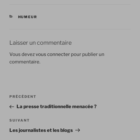
CATÉGORIES
HUMEUR
Laisser un commentaire
Vous devez
vous connecter
pour publier un
commentaire.
Navigation
Article
PRÉCÉDENT
de
précédent
La presse traditionnelle menacée ?
l’article
Article
SUIVANT
suivant
Les journalistes et les blogs