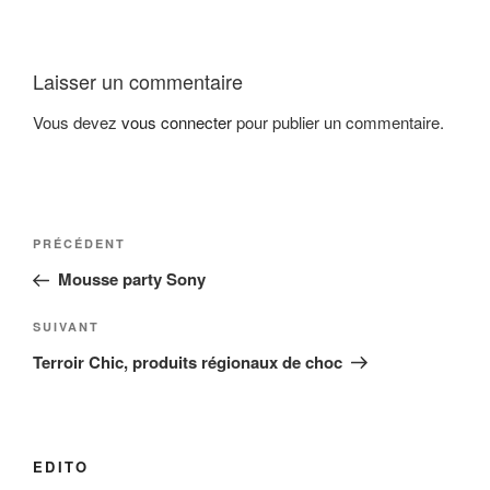
Laisser un commentaire
Vous devez
vous connecter
pour publier un commentaire.
Navigation
Article
PRÉCÉDENT
de
précédent
Mousse party Sony
l’article
Article
SUIVANT
suivant
Terroir Chic, produits régionaux de choc
EDITO