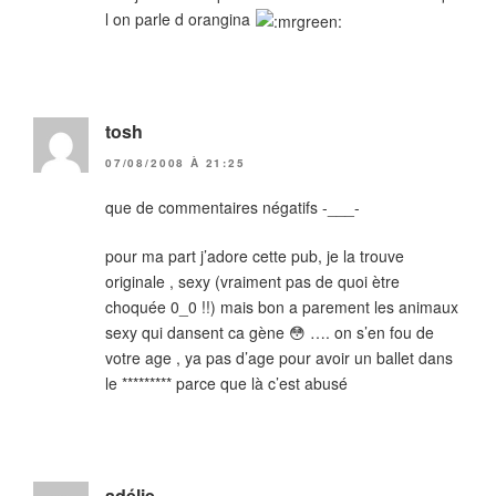
l on parle d orangina
tosh
07/08/2008 À 21:25
que de commentaires négatifs -___-
pour ma part j’adore cette pub, je la trouve
originale , sexy (vraiment pas de quoi ètre
choquée 0_0 !!) mais bon a parement les animaux
sexy qui dansent ca gène 😳 …. on s’en fou de
votre age , ya pas d’age pour avoir un ballet dans
le ********* parce que là c’est abusé
adélie