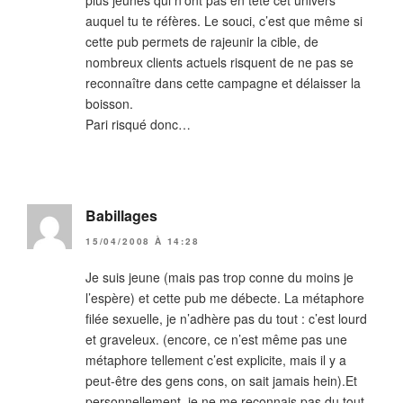
plus jeunes qui n’ont pas en tête cet univers
auquel tu te réfères. Le souci, c’est que même si
cette pub permets de rajeunir la cible, de
nombreux clients actuels risquent de ne pas se
reconnaître dans cette campagne et délaisser la
boisson.
Pari risqué donc…
Babillages
15/04/2008 À 14:28
Je suis jeune (mais pas trop conne du moins je
l’espère) et cette pub me débecte. La métaphore
filée sexuelle, je n’adhère pas du tout : c’est lourd
et graveleux. (encore, ce n’est même pas une
métaphore tellement c’est explicite, mais il y a
peut-être des gens cons, on sait jamais hein).Et
personnellement, je ne me reconnais pas du tout