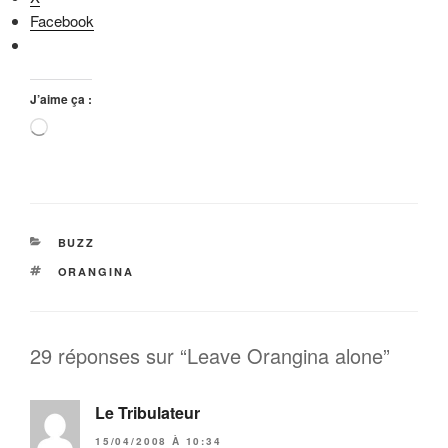
Facebook
J’aime ça :
Chargement…
CATÉGORIES
BUZZ
ÉTIQUETTES
ORANGINA
29 réponses sur “Leave Orangina alone”
Le Tribulateur
15/04/2008 À 10:34