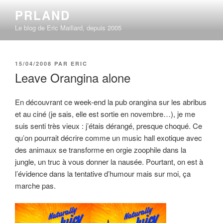
Aller
PRLAND
au
Le blog de Eric Maillard, depuis 2005
contenu
principal
PUBLIÉ
15/04/2008
PAR
ERIC
LE
Leave Orangina alone
En découvrant ce week-end la pub orangina sur les abribus
et au ciné (je sais, elle est sortie en novembre…), je me
suis senti très vieux : j’étais dérangé, presque choqué. Ce
qu’on pourrait décrire comme un music hall exotique avec
des animaux se transforme en orgie zoophile dans la
jungle, un truc à vous donner la nausée. Pourtant, on est à
l’évidence dans la tentative d’humour mais sur moi, ça
marche pas.