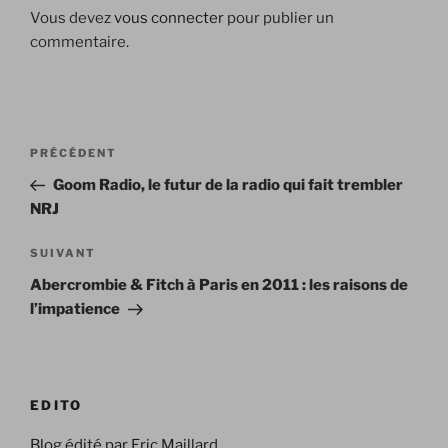
Vous devez
vous connecter
pour publier un
commentaire.
Navigation
Article
PRÉCÉDENT
de
précédent
Goom Radio, le futur de la radio qui fait trembler
l’article
NRJ
Article
SUIVANT
suivant
Abercrombie & Fitch à Paris en 2011 : les raisons de
l’impatience
EDITO
Blog édité par Eric Maillard