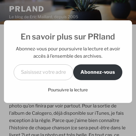
Aller
PRLAND
au
Le blog de Eric Maillard, depuis 2005
contenu
principal
En savoir plus sur PRland
PUBLIÉ
20/04/2009
PAR
ERIC
LE
L’embellie de Calogero
Abonnez-vous pour poursuivre la lecture et avoir
accès à l’ensemble des archives.
Les journalistes ont bien de la chance. Ils reçoivent des
Saisissez votre adresse e-mail…
textes rien que pour eux à copier coller s’ils le
Abonnez-vous
souhaitent, plein d’idées d’angles à traiter, des photos
de presse exclusives aussi. Quand j’en vois passer, je
Poursuivre la lecture
les fuis habituellement histoire de ne pas écrire la
même chose que tout le monde, ne pas illustrer avec la
photo qu’on finira par voir partout. Pour la sortie de
l’album de Calogero, déjà disponible sur iTunes, je fais
exception à la règle. Parce que j’aime bien connaître
l’histoire de chaque chanson (ce sera peut-être dans le
livret ?) et que la photo est très belle. En tout cas, ce