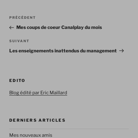
Navigation
Article
PRÉCÉDENT
de
précédent
Mes coups de coeur Canalplay du mois
l’article
Article
SUIVANT
suivant
Les enseignements inattendus du management
EDITO
Blog édité par Eric Maillard
DERNIERS ARTICLES
Mes nouveaux amis