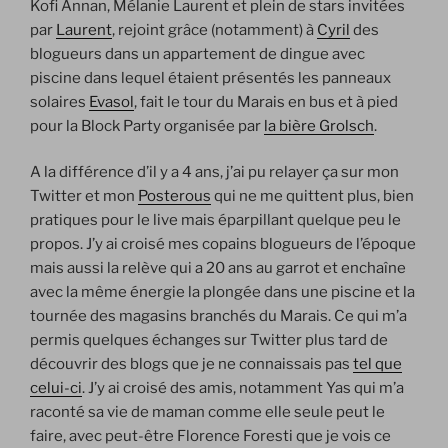
Kofi Annan, Mélanie Laurent et plein de stars invitées
par
Laurent
, rejoint grâce (notamment) à
Cyril
des
blogueurs dans un appartement de dingue avec
piscine dans lequel étaient présentés les panneaux
solaires
Evasol
, fait le tour du Marais en bus et à pied
pour la Block Party organisée par
la bière Grolsch
.
A la différence d’il y a 4 ans, j’ai pu relayer ça sur mon
Twitter et mon
Posterous
qui ne me quittent plus, bien
pratiques pour le live mais éparpillant quelque peu le
propos. J’y ai croisé mes copains blogueurs de l’époque
mais aussi la relève qui a 20 ans au garrot et enchaîne
avec la même énergie la plongée dans une piscine et la
tournée des magasins branchés du Marais. Ce qui m’a
permis quelques échanges sur Twitter plus tard de
découvrir des blogs que je ne connaissais pas
tel que
celui-ci
. J’y ai croisé des amis, notamment Yas qui m’a
raconté sa vie de maman comme elle seule peut le
faire, avec peut-être Florence Foresti que je vois ce