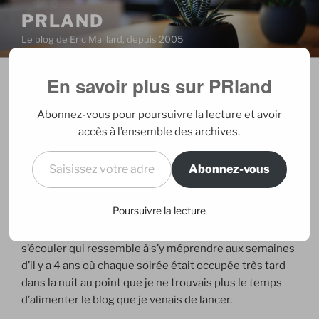
Aller
PRLAND
au
Le blog de Eric Maillard, depuis 2005
contenu
principal
En savoir plus sur PRland
PUBLIÉ
03/10/2009
PAR
ERIC
LE
Les affaires reprennent
Abonnez-vous pour poursuivre la lecture et avoir
accès à l’ensemble des archives.
Non je ne parle pas de la crise et des gentils petits
Saisissez votre adresse e-mail…
mois qu’on vient de s’envoyer. En vrai, on a tous morflé,
Abonnez-vous
certains plus que d’autres (pensée émue pour mes
quelques potes qui ont mis la clé sous la porte)(sinon,
Poursuivre la lecture
pour ceux que se demandent, ça va bien là, merci). Plus
prosaïquement, je parle de la semaine qui vient de
s’écouler qui ressemble à s’y méprendre aux semaines
d’il y a 4 ans où chaque soirée était occupée très tard
dans la nuit au point que je ne trouvais plus le temps
d’alimenter le blog que je venais de lancer.