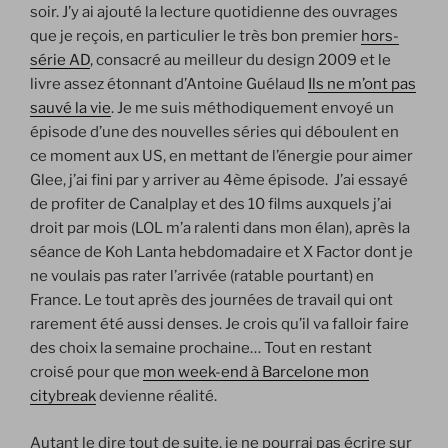
soir. J’y ai ajouté la lecture quotidienne des ouvrages
que je reçois, en particulier le très bon premier
hors-
série AD
, consacré au meilleur du design 2009 et le
livre assez étonnant d’Antoine Guélaud
Ils ne m’ont pas
sauvé la vie
. Je me suis méthodiquement envoyé un
épisode d’une des nouvelles séries qui déboulent en
ce moment aux US, en mettant de l’énergie pour aimer
Glee, j’ai fini par y arriver au 4ème épisode. J’ai essayé
de profiter de Canalplay et des 10 films auxquels j’ai
droit par mois (LOL m’a ralenti dans mon élan), après la
séance de Koh Lanta hebdomadaire et X Factor dont je
ne voulais pas rater l’arrivée (ratable pourtant) en
France. Le tout après des journées de travail qui ont
rarement été aussi denses. Je crois qu’il va falloir faire
des choix la semaine prochaine… Tout en restant
croisé pour que
mon week-end à Barcelone mon
citybreak
devienne réalité.
Autant le dire tout de suite, je ne pourrai pas écrire sur