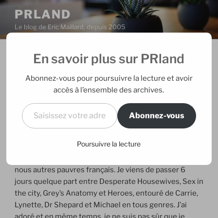
Aller
PRLAND
au
Le blog de Eric Maillard, depuis 2005
contenu
principal
En savoir plus sur PRland
PUBLIÉ
15/07/2007
PAR
ERIC
LE
Les américains sont formidables
Abonnez-vous pour poursuivre la lecture et avoir
accès à l’ensemble des archives.
Je dois être dans l’une des villes les plus cosmopolites
Saisissez votre adresse e-mail…
et francophiles des Etats-Unis, après New-York, il ne
Abonnez-vous
fait aucun doute que les américains ne sont pas
comme nous. Culturellement, socialement et
Poursuivre la lecture
professionnellement, ils ressemblent beaucoup plus
aux personnages des séries télé qu’ils produisent qu’à
nous autres pauvres français. Je viens de passer 6
jours quelque part entre Desperate Housewives, Sex in
the city, Grey’s Anatomy et Heroes, entouré de Carrie,
Lynette, Dr Shepard et Michael en tous genres. J’ai
adoré et en même temps, je ne suis pas sûr que je