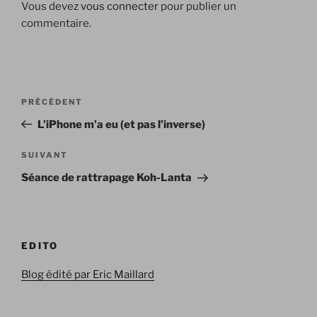
Vous devez
vous connecter
pour publier un
commentaire.
Navigation
Article
PRÉCÉDENT
de
précédent
L’iPhone m’a eu (et pas l’inverse)
l’article
Article
SUIVANT
suivant
Séance de rattrapage Koh-Lanta
EDITO
Blog édité par Eric Maillard