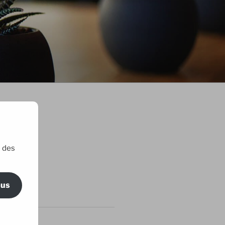
e des
ric Maillard
ous
RTICLES
 amis