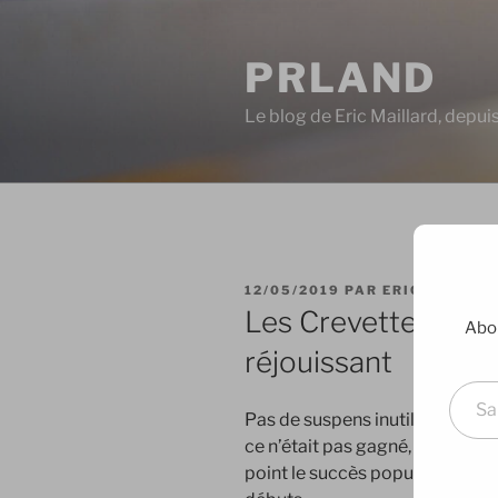
Aller
au
PRLAND
contenu
principal
Le blog de Eric Maillard, depu
PUBLIÉ
12/05/2019
PAR
ERIC
LE
Les Crevettes Paill
Abon
réjouissant
Saisissez votre adresse e-mai
Pas de suspens inutile : j’ai ado
ce n’était pas gagné, loin de là.
point le succès populaire, parti