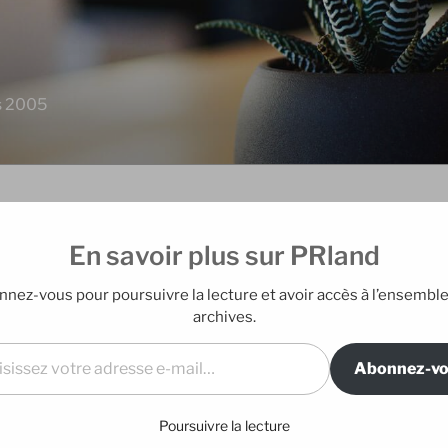
is 2005
En savoir plus sur PRland
EDITO
etées : un succès
nez-vous pour poursuivre la lecture et avoir accès à l’ensembl
Blog édité par E
archives.
l…
Abonnez-v
ré « Les crevettes pailletées » ! Pourtant,
DERNIERS A
 Après avoir vu le film, on mesure à quel
culièrement réjouissant, n’en est qu’à ses
Poursuivre la lecture
Mes nouveaux