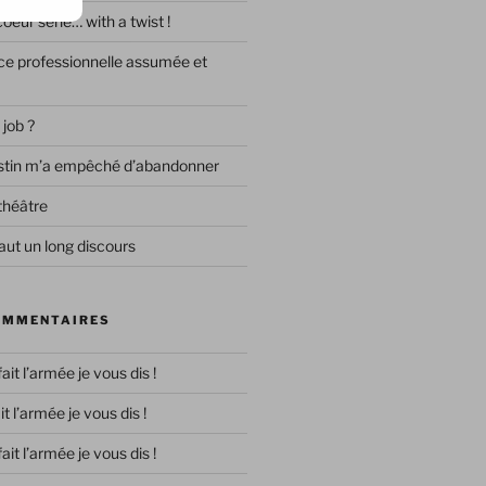
eur série… with a twist !
e professionnelle assumée et
 job ?
destin m’a empêché d’abandonner
théâtre
ut un long discours
OMMENTAIRES
 fait l’armée je vous dis !
ait l’armée je vous dis !
 fait l’armée je vous dis !