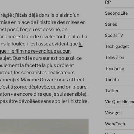
RP
Second Life
églé : j’étais déjà dans le plaisir d’un
 mise en place de l’histoire des mises en
Séries
est posé, l’enjeu est dessiné, on
Social TV
nce est loin de révéler tout le film. La
s la foulée, il est assez évident que
la
Tech gadget
que « le film ne revendique aucun
Télévision
sujet. Quand le curseur est poussé, ce
eulement la facette la plus drôle et
Tendance
rtout, les scénaristes-réalisateurs
Théâtre
n cameo) et Maxime Govare nous offrent
 c’est à gorge déployée, quand on pleure,
Twitter
(on va encore dire que je suis sensible).
as être dévoilées sans spoiler l’histoire
Vie Quotidienn
Voyages
Web/Tech