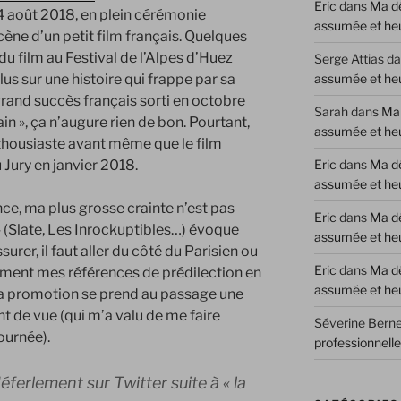
Eric
dans
Ma dé
4 août 2018, en plein cérémonie
assumée et he
scène d’un petit film français. Quelques
 du film au Festival de l’Alpes d’Huez
Serge Attias
da
assumée et he
us sur une histoire qui frappe par sa
rand succès français sorti en octobre
Sarah
dans
Ma 
in », ça n’augure rien de bon. Pourtant,
assumée et he
nthousiaste avant même que le film
Eric
dans
Ma dé
 Jury en janvier 2018.
assumée et he
, ma plus grosse crainte n’est pas
Eric
dans
Ma dé
» (Slate, Les Inrockuptibles…) évoque
assumée et he
surer, il faut aller du côté du Parisien ou
Eric
dans
Ma dé
ément mes références de prédilection en
assumée et he
La promotion se prend au passage une
 de vue (qui m’a valu de me faire
Séverine Berne
ournée).
professionnell
éferlement sur Twitter suite à « la