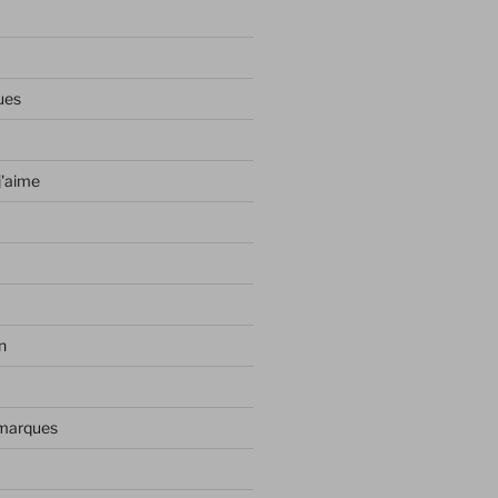
ues
j'aime
n
 marques