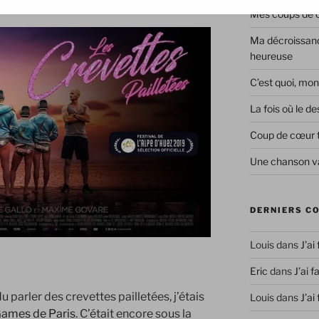
Mes coups de co
Ma décroissanc
heureuse
C’est quoi, mon
La fois où le 
Coup de cœur 
Une chanson va
DERNIERS C
Louis
dans
J’ai
Eric
dans
J’ai f
u parler des crevettes pailletées, j’étais
Louis
dans
J’ai
Games de Paris
. C’était encore sous la