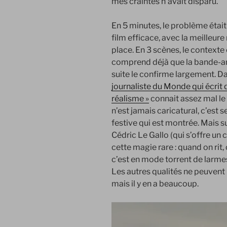
mes craintes n’avait disparu.
En 5 minutes, le problème était r
film efficace, avec la meilleure
place. En 3 scènes, le contexte 
comprend déjà que la bande-anno
suite le confirme largement. Dan
journaliste du Monde qui écrit 
réalisme »
connait assez mal le 
n’est jamais caricatural, c’est s
festive qui est montrée. Mais su
Cédric Le Gallo (qui s’offre u
cette magie rare : quand on rit,
c’est en mode torrent de larmes 
Les autres qualités ne peuvent p
mais il y en a beaucoup.