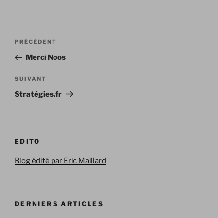
Navigation
Article
PRÉCÉDENT
de
précédent
Merci Noos
l’article
Article
SUIVANT
suivant
Stratégies.fr
EDITO
Blog édité par Eric Maillard
DERNIERS ARTICLES