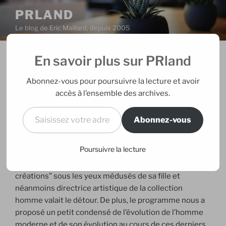
Aller
PRLAND
au
Le blog de Eric Maillard, depuis 2005
contenu
principal
En savoir plus sur PRland
PUBLIÉ
18/02/2006
PAR
ERIC
LE
Les hommes enfin habillés
Abonnez-vous pour poursuivre la lecture et avoir
accès à l’ensemble des archives.
J’avais aimé
l’édition de novembre dernier
, l’édition de
Saisissez votre adresse e-mail…
février n’a pas déçu. Toujours concocté par
Abonnez-vous
Mademoiselle Agnès soutenue par la réalisation
inventive de Loïc Prigent,
Habillés pour… les hommes
Poursuivre la lecture
nous a offert quelques grands moments. Voir
notamment Sonia Rykiel descendre en plein défilé “ses
créations” sous les yeux médusés de sa fille et
néanmoins directrice artistique de la collection
homme valait le détour. De plus, le programme nous a
proposé un petit condensé de l’évolution de l’homme
moderne et de son évolution au cours de ces derniers