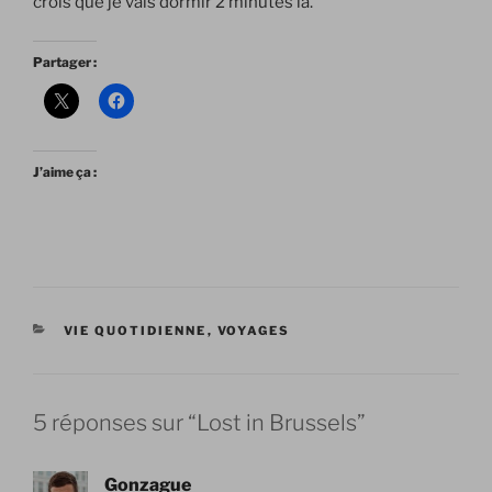
crois que je vais dormir 2 minutes là.
Partager :
J’aime ça :
CATÉGORIES
VIE QUOTIDIENNE
,
VOYAGES
5 réponses sur “Lost in Brussels”
Gonzague