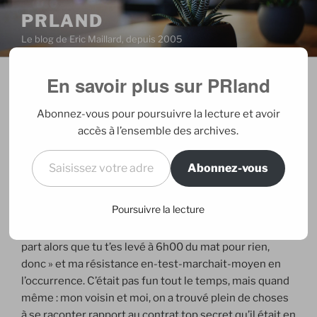
Aller
PRLAND
au
Le blog de Eric Maillard, depuis 2005
contenu
principal
En savoir plus sur PRland
PUBLIÉ
29/04/2008
PAR
ERIC
LE
Lost in Brussels
Abonnez-vous pour poursuivre la lecture et avoir
accès à l’ensemble des archives.
Mon périple du jour était belge et il m’a donné
Saisissez votre adresse e-mail…
l’occasion de tester plein de nouveaux trucs fun. Tiens
Abonnez-vous
là par exemple, je suis dans la Thalys et je blogue grâce
au Wifi embarqué en-test-mais-ça-a-l’air-de-marcher…
Poursuivre la lecture
En même temps, j’ai aussi joué 2h00 ce matin à « garde
ton calme dans un Thalys en panne au milieu de nulle
part alors que tu t’es levé à 6h00 du mat pour rien,
donc » et ma résistance en-test-marchait-moyen en
l’occurrence. C’était pas fun tout le temps, mais quand
même : mon voisin et moi, on a trouvé plein de choses
à se raconter rapport au contrat top secret qu’il était en