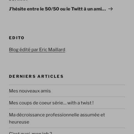
suivant
J’hésite entre le 50/50 ou le Twitt à un ami…
EDITO
Blog édité par Eric Maillard
DERNIERS ARTICLES
Mes nouveaux amis
Mes coups de coeur série… with a twist !
Ma décroissance professionnelle assumée et
heureuse
C’est quoi, mon job ?