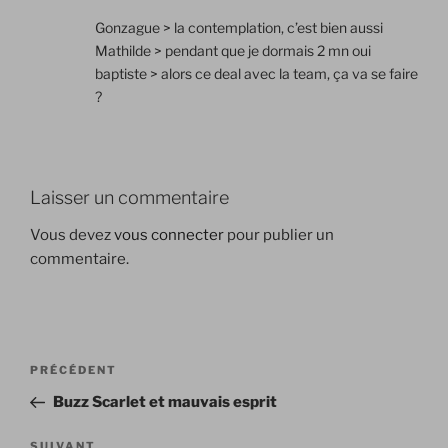
Gonzague > la contemplation, c’est bien aussi
Mathilde > pendant que je dormais 2 mn oui
baptiste > alors ce deal avec la team, ça va se faire
?
Laisser un commentaire
Vous devez
vous connecter
pour publier un
commentaire.
Navigation
Article
PRÉCÉDENT
de
précédent
Buzz Scarlet et mauvais esprit
l’article
Article
SUIVANT