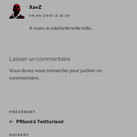
XavZ
09/08/2007 À 16:19
A rouen, le soleil brille brille brille…
Laisser un commentaire
Vous devez
vous connecter
pour publier un
commentaire.
Navigation
Article
PRÉCÉDENT
de
précédent
PRland à Twitterland
l’article
Article
SUIVANT