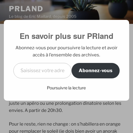
Aller
PRLAND
au
Le blog de Eric Maillard, depuis 2005
contenu
principal
En savoir plus sur PRland
PUBLIÉ
09/08/2007
PAR
ERIC
LE
Note de service Picnic
Abonnez-vous pour poursuivre la lecture et avoir
accès à l’ensemble des archives.
Météo France est formel, à 20h00, il pleuvra sur Paris.
Saisissez votre adresse e-mail…
Du coup,
Mathilde
et moi, on abdique et on opte pour
Abonnez-vous
une solution de repli hivernale au coin du feu :
Poursuivre la lecture
Rendez-vous
Chez Palo, 12 rue Coquillère, dans le 1er
,
à côté du Pied de Cochon. Le plan, c’est par
là
. Pour
juste un apéro ou une prolongation dînatoire selon les
envies. A partir de 20h30.
Pour le reste, rien ne change : on s’habillera en orange
pour remplacer le soleil (je dois bien avoir un anorak