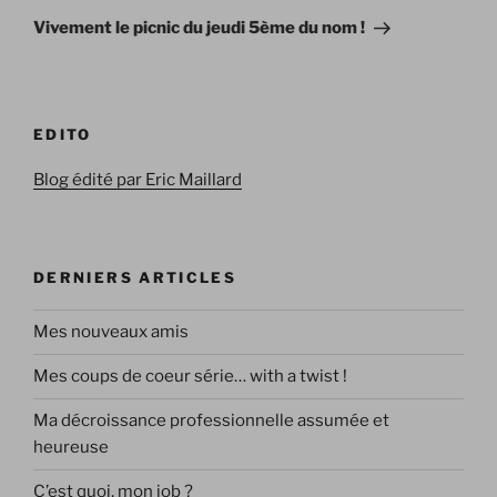
suivant
Vivement le picnic du jeudi 5ème du nom !
EDITO
Blog édité par Eric Maillard
DERNIERS ARTICLES
Mes nouveaux amis
Mes coups de coeur série… with a twist !
Ma décroissance professionnelle assumée et
heureuse
C’est quoi, mon job ?