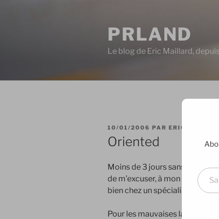
Aller
au
PRLAND
contenu
principal
Le blog de Eric Maillard, depu
PUBLIÉ
10/01/2006
PAR
ERIC
LE
Oriented
Abon
Saisissez votre adresse e-mai
Moins de 3 jours sans poster d
de m’excuser, à mon avis il y a 
bien chez un spécialiste…
Pour les mauvaises langues, non