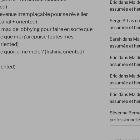
Eric
dans
Ma dé
ted)
assumée et he
enue irremplaçable pour se réveiller
Serge Attias
da
anal + oriented)
assumée et he
 max de lobbying pour faire en sorte que
ce que moi j’ai épuisé toutes mes
Sarah
dans
Ma 
oriented)
assumée et he
e quoi je me mêle ? (fishing oriented)
Eric
dans
Ma dé
assumée et he
iented).
Eric
dans
Ma dé
assumée et he
Eric
dans
Ma dé
assumée et he
Séverine Berne
professionnell