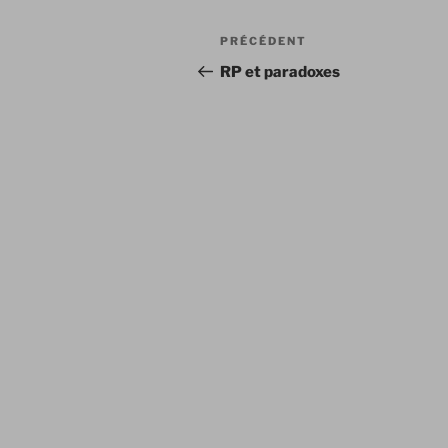
Navigation
Article
PRÉCÉDENT
de
précédent
RP et paradoxes
l’article