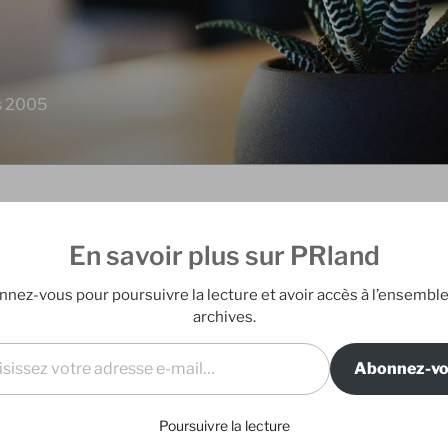
is 2005
En savoir plus sur PRland
EDITO
nez-vous pour poursuivre la lecture et avoir accès à l’ensembl
Blog édité par E
archives.
l…
e message et je me sens presque obligé
là-dessous un truc qui doit s’analyser très
Abonnez-v
DERNIERS A
Poursuivre la lecture
Mes nouveaux
, je n’ai pas épuisé le peu de capacité