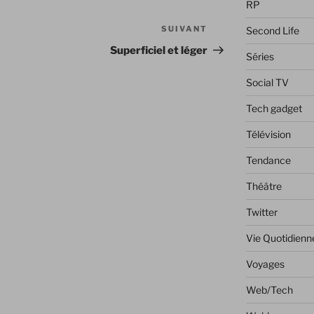
RP
SUIVANT
Article
Second Life
suivant
Superficiel et léger
Séries
Social TV
Tech gadget
Télévision
Tendance
Théâtre
Twitter
Vie Quotidienn
Voyages
Web/Tech