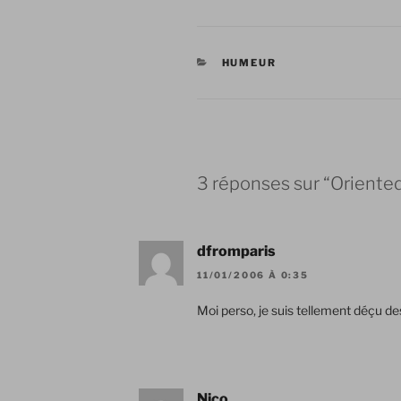
CATÉGORIES
HUMEUR
3 réponses sur “Oriente
dfromparis
11/01/2006 À 0:35
Moi perso, je suis tellement déçu d
Nico