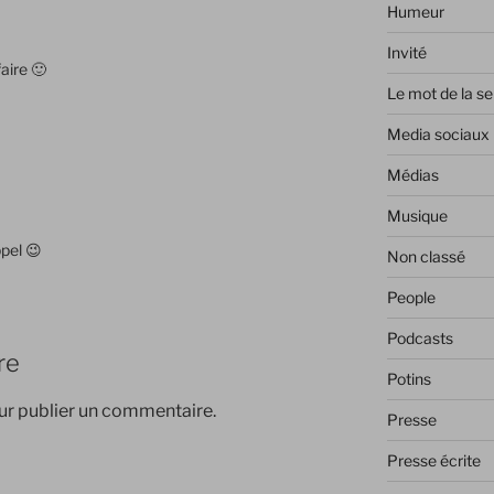
Humeur
Invité
faire 🙂
Le mot de la s
Media sociaux
Médias
Musique
ppel 😉
Non classé
People
Podcasts
re
Potins
r publier un commentaire.
Presse
Presse écrite