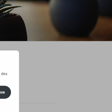
e des
ric Maillard
ous
RTICLES
 amis