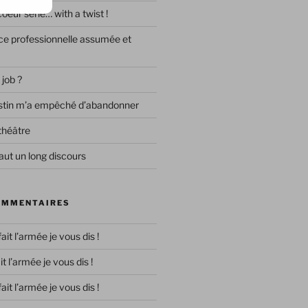
eur série… with a twist !
e professionnelle assumée et
 job ?
destin m’a empêché d’abandonner
théâtre
ut un long discours
OMMENTAIRES
 fait l’armée je vous dis !
ait l’armée je vous dis !
 fait l’armée je vous dis !