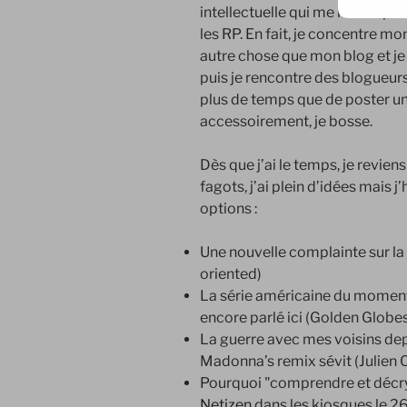
intellectuelle qui me reste apr
les RP. En fait, je concentre m
autre chose que mon blog et je 
puis je rencontre des blogueurs 
plus de temps que de poster un
accessoirement, je bosse.
Dès que j’ai le temps, je revien
fagots, j’ai plein d’idées mais
options :
Une nouvelle complainte sur 
oriented)
La série américaine du moment q
encore parlé ici (Golden Globe
La guerre avec mes voisins de
Madonna’s remix sévit (Julien 
Pourquoi "comprendre et décryp
Netizen
dans les kiosques le 26