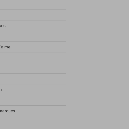
ues
j'aime
n
 marques