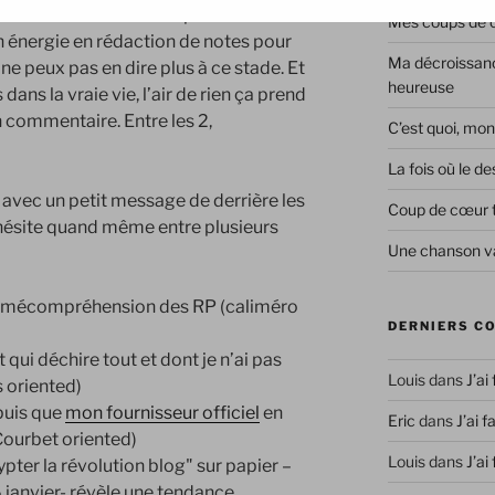
ès les fêtes dans la note précédente sur
Mes coups de co
on énergie en rédaction de notes pour
Ma décroissanc
ne peux pas en dire plus à ce stade. Et
heureuse
dans la vraie vie, l’air de rien ça prend
 commentaire. Entre les 2,
C’est quoi, mon
La fois où le 
s avec un petit message de derrière les
Coup de cœur 
 j’hésite quand même entre plusieurs
Une chanson va
la mécompréhension des RP (caliméro
DERNIERS C
ui déchire tout et dont je n’ai pas
Louis
dans
J’ai
s oriented)
puis que
mon fournisseur officiel
en
Eric
dans
J’ai f
Courbet oriented)
Louis
dans
J’ai
ter la révolution blog" sur papier –
 janvier- révèle une tendance