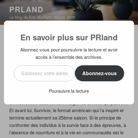
Aller
PRLAND
au
Le blog de Eric Maillard, depuis 2005
contenu
principal
En savoir plus sur PRland
PUBLIÉ
15/12/2012
PAR
ERIC
LE
Petit guide à l’usage des candidats
Abonnez-vous pour poursuivre la lecture et avoir
de Koh Lanta
accès à l’ensemble des archives.
Saisissez votre adresse e-mail…
Abonnez-vous
Peu de concepts télé résistent à l’usure du temps, même
après rafraichissement. Le retour la semaine dernière de la
Star Ac sur NRJ 12 en a fait une nouvelle démonstration.
Poursuivre la lecture
Koh Lanta est le seul programme télé pour lequel je garde
un indéfectible attachement malgré les années qui passent.
Et avant lui, Survivor, le format américain qui l’a inspiré et
termine actuellement sa 25ème saison. Si le principe de
confronter des individus à la survie face à des épreuves, à
l’absence de nourriture et à la vie en communautés est le