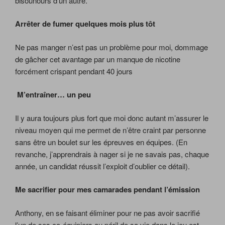
bisounours d’un autre.
Arrêter de fumer quelques mois plus tôt
Ne pas manger n’est pas un problème pour moi, dommage
de gâcher cet avantage par un manque de nicotine
forcément crispant pendant 40 jours
M’entraîner… un peu
Il y aura toujours plus fort que moi donc autant m’assurer le
niveau moyen qui me permet de n’être craint par personne
sans être un boulet sur les épreuves en équipes. (En
revanche, j’apprendrais à nager si je ne savais pas, chaque
année, un candidat réussit l’exploit d’oublier ce détail).
Me sacrifier pour mes camarades pendant l’émission
Anthony, en se faisant éliminer pour ne pas avoir sacrifié
l’un de ses co-équipiers au péril de sa vie dans le jeu est