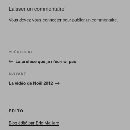
Laisser un commentaire
Vous devez
vous connecter
pour publier un commentaire.
Navigation
Article
PRÉCÉDENT
de
précédent
La préface que je n’écrirai pas
l’article
Article
SUIVANT
suivant
La vidéo de Noël 2012
EDITO
Blog édité par Eric Maillard