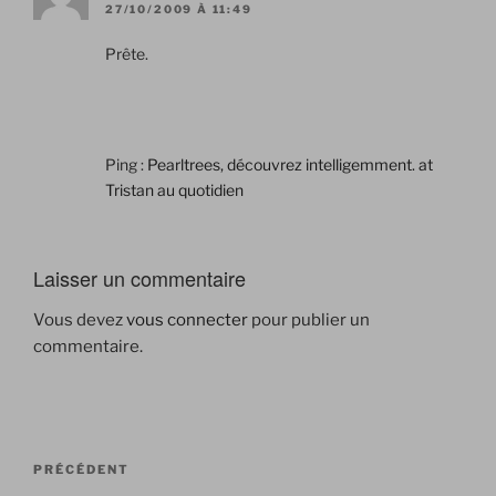
27/10/2009 À 11:49
Prête.
Ping :
Pearltrees, découvrez intelligemment. at
Tristan au quotidien
Laisser un commentaire
Vous devez
vous connecter
pour publier un
commentaire.
Navigation
Article
PRÉCÉDENT
de