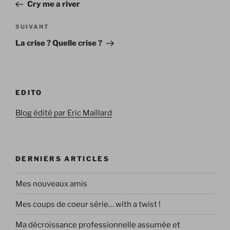
précédent
Cry me a river
l’article
Article
SUIVANT
suivant
La crise ? Quelle crise ?
EDITO
Blog édité par Eric Maillard
DERNIERS ARTICLES
Mes nouveaux amis
Mes coups de coeur série… with a twist !
Ma décroissance professionnelle assumée et