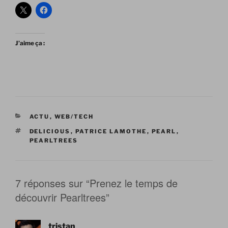
J’aime ça :
CATÉGORIES
ACTU
,
WEB/TECH
ÉTIQUETTES
DELICIOUS
,
PATRICE LAMOTHE
,
PEARL
,
PEARLTREES
7 réponses sur “Prenez le temps de
découvrir Pearltrees”
tristan