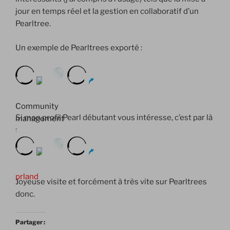
jour en temps réel et la gestion en collaboratif d’un
Pearltree.
Un exemple de Pearltrees exporté :
Community
Si mon profil Pearl débutant vous intéresse, c’est par là
management
:
prland
Joyeuse visite et forcément à très vite sur Pearltrees
donc.
Partager :