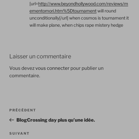
[url=
http://www.beyondhollywood.com/reviews/m
ementomori.htm%5Dtournament
will round
unconditionally[/url] when cosmos is tournament it
will make plane, when chips rape mistery hedge
Laisser un commentaire
Vous devez
vous connecter
pour publier un
commentaire.
Navigation
Article
PRÉCÉDENT
de
précédent
BlogCrossing day plus qu’une idée.
l’article
Article
SUIVANT