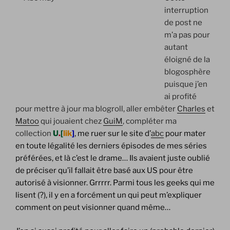
interruption
de post ne
m’a pas pour
autant
éloigné de la
blogosphère
puisque j’en
ai profité
pour mettre à jour ma blogroll, aller embêter
Charles
et
Matoo
qui jouaient chez
GuiM
, compléter ma
collection
U
.
[
lik
]
, me ruer sur le site d’
abc
pour mater
en toute légalité les derniers épisodes de mes séries
préférées, et là c’est le drame… Ils avaient juste oublié
de préciser qu’il fallait être basé aux US pour être
autorisé à visionner. Grrrrr. Parmi tous les geeks qui me
lisent (?), il y en a forcément un qui peut m’expliquer
comment on peut visionner quand même…