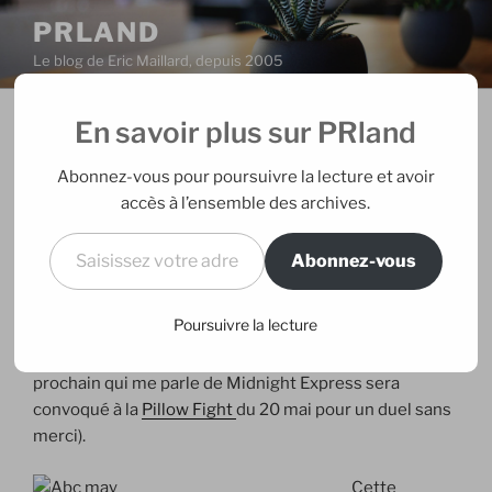
Aller
PRLAND
au
Le blog de Eric Maillard, depuis 2005
contenu
principal
En savoir plus sur PRland
PUBLIÉ
02/05/2006
PAR
ERIC
LE
Reprise en main
Abonnez-vous pour poursuivre la lecture et avoir
accès à l’ensemble des archives.
Je reprends les commandes après 1 journée de
Saisissez votre adresse e-mail…
blogcrossing (merci à
Leafar
pour la qualité de sa note)
Abonnez-vous
et une journée de 1er mai… passée à travailler. Deux
jours sans écrire de note, c’est presque un sevrage en
Poursuivre la lecture
douceur avant une interruption de 5 jours à partir de
jeudi pour cause de nationalité turcque temporaire (le
prochain qui me parle de Midnight Express sera
convoqué à la
Pillow Fight
du 20 mai pour un duel sans
merci).
Cette