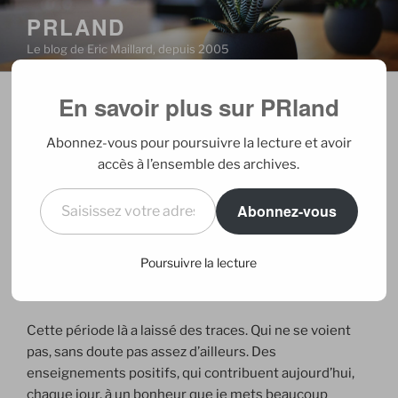
Aller
PRLAND
au
Le blog de Eric Maillard, depuis 2005
contenu
principal
En savoir plus sur PRland
PUBLIÉ
01/01/2013
PAR
ERIC
LE
Sans filtre
Abonnez-vous pour poursuivre la lecture et avoir
accès à l’ensemble des archives.
C’était en 2009. Je me suis vu du jour au lendemain
Saisissez votre adresse e-mail…
plonger dans l’incapacité totale de mettre de filtres,
Abonnez-vous
ceux qui rendent notre vie en société gérable. Ces
filtres que la grande majorité d’entre-nous utilisons à
Poursuivre la lecture
chaque instant, naturellement, nous protégeant d’une
transparence absolue invivable.
Cette période là a laissé des traces. Qui ne se voient
pas, sans doute pas assez d’ailleurs. Des
enseignements positifs, qui contribuent aujourd’hui,
chaque jour, à un bonheur que je mets beaucoup