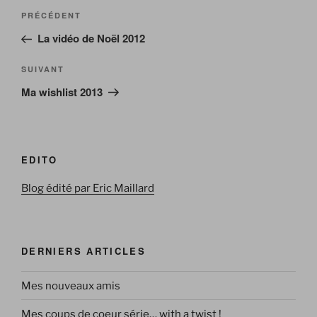
Navigation
Article
PRÉCÉDENT
de
précédent
La vidéo de Noël 2012
l’article
Article
SUIVANT
suivant
Ma wishlist 2013
EDITO
Blog édité par Eric Maillard
DERNIERS ARTICLES
Mes nouveaux amis
Mes coups de coeur série… with a twist !