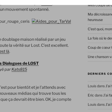
prévention lancée par
Aides
, des
Mes coups de co
éé un mouvement spontanné.
Ma décroissanc
heureuse
C’est quoi, mon
La fois où le 
 de doublage maison réalisé par un jeu
ute la vérité sur Lost. C’est excellent.
Coup de cœur 
est là
.
Une chanson va
is Dialogues de LOST
yé par
Kats815
DERNIERS C
Louis
dans
J’ai
est pour bientôt et je l’attends avec
 nouveaux médias qui trouve tous les
Eric
dans
J’ai f
que ça devrait être bien. OK, je compte
Louis
dans
J’ai