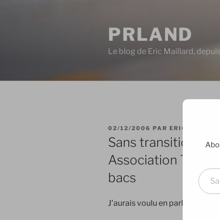
Aller
au
PRLAND
contenu
principal
Le blog de Eric Maillard, depu
PUBLIÉ
02/12/2006
PAR
ERIC
LE
Sans transitions : 
Abon
Association Toutes 
Saisissez votre adresse e-mai
bacs
J’aurais voulu en parler cette s