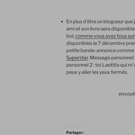
En plus d’être un blogueur que j
ami et son livre sera disponibl
bol,
comme vous avez tous sui
disponibles le 7 décembre prem
petite bande-annonce comme a
Superstar
. Message personnel 1 
personnel 2 : toi Laetitia qui m’
peux y aller les yeux fermés.
envoyé
Partager :