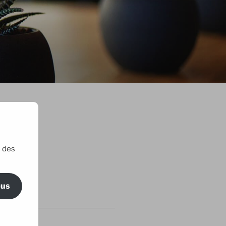
e des
ric Maillard
ous
RTICLES
 amis