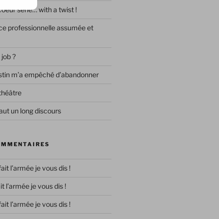
eur série… with a twist !
e professionnelle assumée et
 job ?
destin m’a empêché d’abandonner
théâtre
ut un long discours
OMMENTAIRES
 fait l’armée je vous dis !
ait l’armée je vous dis !
 fait l’armée je vous dis !