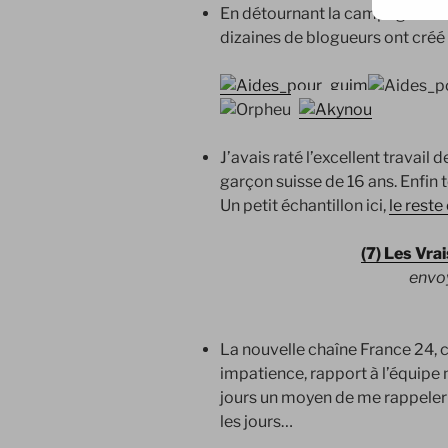
En détournant la campagne de 
dizaines de blogueurs ont cr
J’avais raté l’excellent travail
garçon suisse de 16 ans. Enfin to
Un petit échantillon ici,
le reste 
(7) Les Vra
envo
La nouvelle chaîne France 24, c’
impatience, rapport à l’équipe
jours un moyen de me rappeler 
les jours…