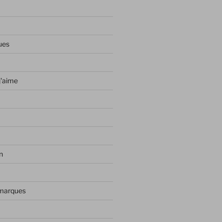
ues
j'aime
n
 marques