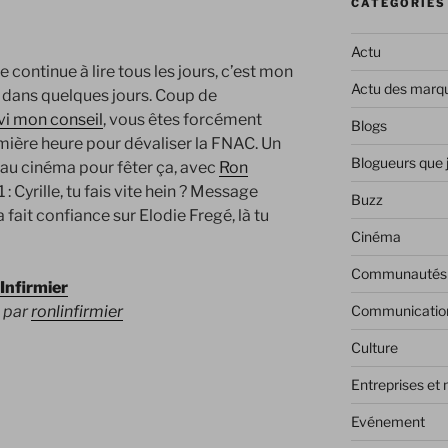
CATÉGORIES
Actu
e continue à lire tous les jours, c’est mon
Actu des marq
e dans quelques jours. Coup de
vi mon conseil
, vous êtes forcément
Blogs
ière heure pour dévaliser la FNAC. Un
Blogueurs que 
u cinéma pour fêter ça, avec
Ron
: Cyrille, tu fais vite hein ? Message
Buzz
a fait confiance sur Elodie Fregé, là tu
Cinéma
Communautés
Infirmier
Communicatio
 par
ronlinfirmier
Culture
Entreprises et
Evénement