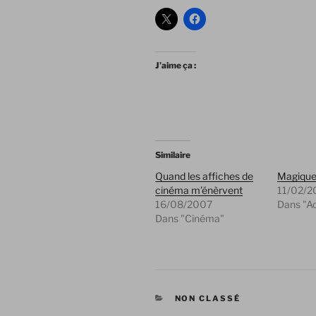
J’aime ça :
Similaire
Quand les affiches de
Magiqu
cinéma m’énèrvent
11/02/2
16/08/2007
Dans "A
Dans "Cinéma"
CATÉGORIES
NON CLASSÉ