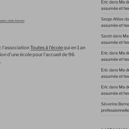
Eric
dans
Ma dé
assumée et he
Serge Attias
da
ptez cette banner
assumée et he
Sarah
dans
Ma 
assumée et he
c l’association
Toutes à l’école
qui en 1 an
Eric
dans
Ma dé
ion d’une école pour l’accueil de 96
assumée et he
.
Eric
dans
Ma dé
assumée et he
Eric
dans
Ma dé
assumée et he
Séverine Berne
professionnell