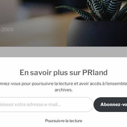
is 2005
En savoir plus sur PRland
EDITO
Aides, Lost, France 24,
nez-vous pour poursuivre la lecture et avoir accès à l’ensembl
Blog édité par E
archives.
à l’école, Ron dans les
l…
Abonnez-v
DERNIERS A
emaine :
Poursuivre la lecture
Mes nouveaux