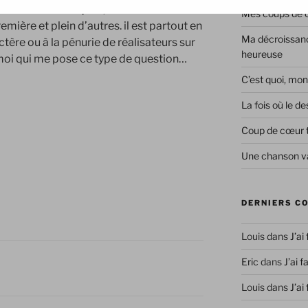
ouchés" avec Ruquier, "La Matinale" de
Mes coups de co
emière et plein d’autres. il est partout en
Ma décroissanc
ractère ou à la pénurie de réalisateurs sur
heureuse
ue moi qui me pose ce type de question…
C’est quoi, mon
La fois où le 
Coup de cœur 
Une chanson va
DERNIERS C
Louis
dans
J’ai
Eric
dans
J’ai f
Louis
dans
J’ai