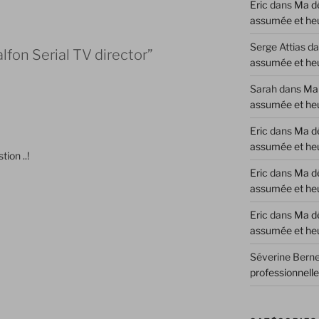
Eric
dans
Ma dé
assumée et he
Serge Attias
da
lfon Serial TV director”
assumée et he
Sarah
dans
Ma 
assumée et he
Eric
dans
Ma dé
assumée et he
ion ..!
Eric
dans
Ma dé
assumée et he
Eric
dans
Ma dé
assumée et he
Séverine Berne
professionnell