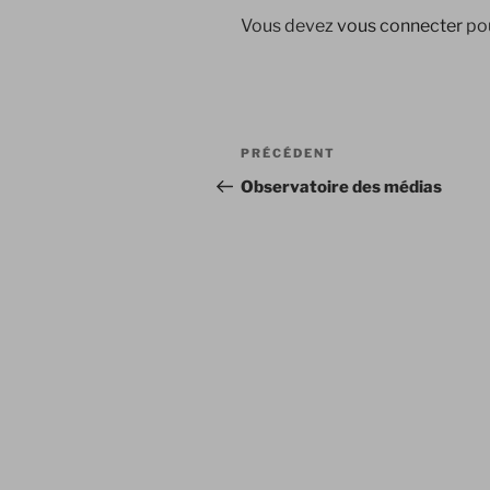
Vous devez
vous connecter
pou
Navigation
Article
PRÉCÉDENT
de
précédent
Observatoire des médias
l’article