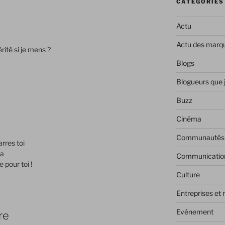
CATÉGORIES
Actu
Actu des marq
ité si je mens ?
Blogs
Blogueurs que 
Buzz
Cinéma
Communautés
arres toi
ça
Communicatio
 pour toi !
Culture
Entreprises et
Evénement
re