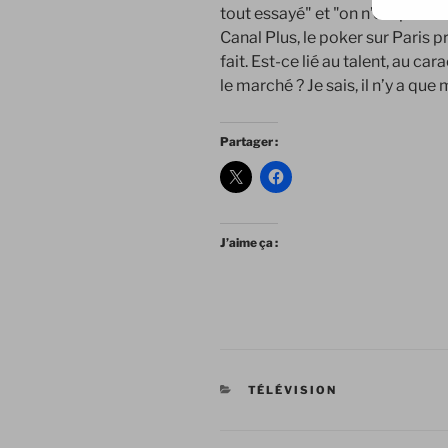
tout essayé" et "on n’est pas c
Canal Plus, le poker sur Paris pr
fait. Est-ce lié au talent, au ca
le marché ? Je sais, il n’y a q
Partager :
J’aime ça :
CATÉGORIES
TÉLÉVISION