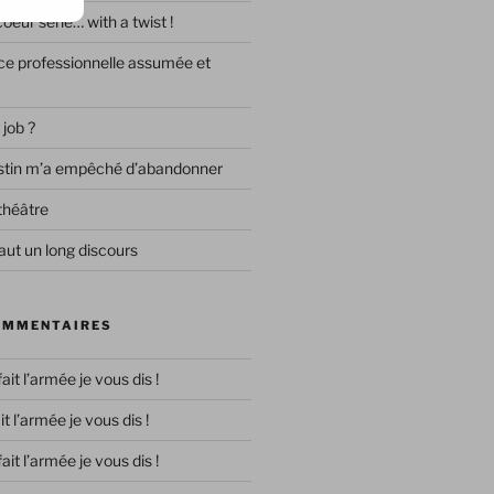
eur série… with a twist !
e professionnelle assumée et
 job ?
destin m’a empêché d’abandonner
théâtre
ut un long discours
OMMENTAIRES
 fait l’armée je vous dis !
ait l’armée je vous dis !
 fait l’armée je vous dis !