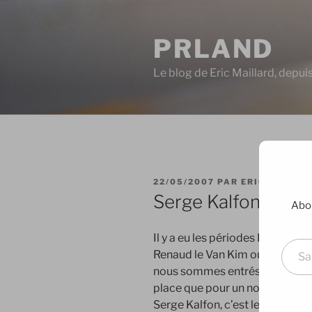
Aller
au
PRLAND
contenu
principal
Le blog de Eric Maillard, depu
PUBLIÉ
22/05/2007
PAR
ERIC
LE
Serge Kalfon Serial
Abon
Saisissez votre adresse e-mai
Il y a eu les périodes Remy Gr
Renaud le Van Kim ou encore J
nous sommes entrés dans l’ère S
place que pour un nombre très l
Serge Kalfon, c’est le Serge de