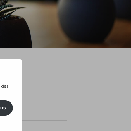
e des
ric Maillard
ous
RTICLES
 amis