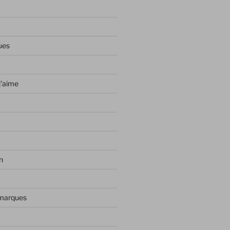
ues
j'aime
n
 marques