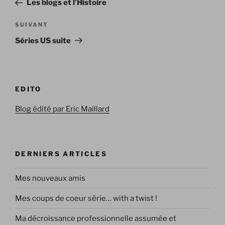
Les blogs et l’Histoire
l’article
Article
SUIVANT
suivant
Séries US suite
EDITO
Blog édité par Eric Maillard
DERNIERS ARTICLES
Mes nouveaux amis
Mes coups de coeur série… with a twist !
Ma décroissance professionnelle assumée et