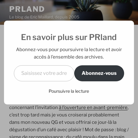
Aller
PRLAND
au
Le blog de Eric Maillard, depuis 2005
contenu
principal
En savoir plus sur PRland
PUBLIÉ
09/11/2005
PAR
ERIC
LE
Starbucks Marais
Abonnez-vous pour poursuivre la lecture et avoir
accès à l’ensemble des archives.
La
nouvelle boutique
Saisissez votre adresse e-mail…
Starbucks coffee
a ouvert
Abonnez-vous
ses portes 13 rue des archives depuis ce matin.
Content d’y avoir croisé des blogueurs, désolé d’en
Poursuivre la lecture
avoir raté certains. Pour tous ceux qui n’ont pas pu
venir ou qui continuent à m’envoyer des emails
concernant l’invitation
à l’ouverture en avant-première
,
c’est trop tard mais je vous croiserai probablement
dans mon nouveau QG et vous offrirai ce jour-là la
dégustation d’un café avec plaisir ! Mot de passe : blog /
signe de reconnaissance : du café moulu dans la main