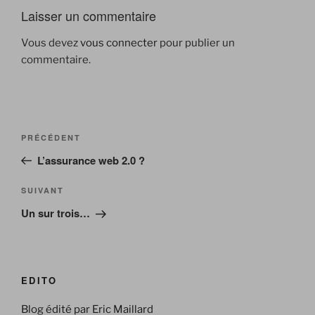
Laisser un commentaire
Vous devez
vous connecter
pour publier un
commentaire.
Navigation
Article
PRÉCÉDENT
de
précédent
L’assurance web 2.0 ?
l’article
Article
SUIVANT
suivant
Un sur trois…
EDITO
Blog édité par Eric Maillard