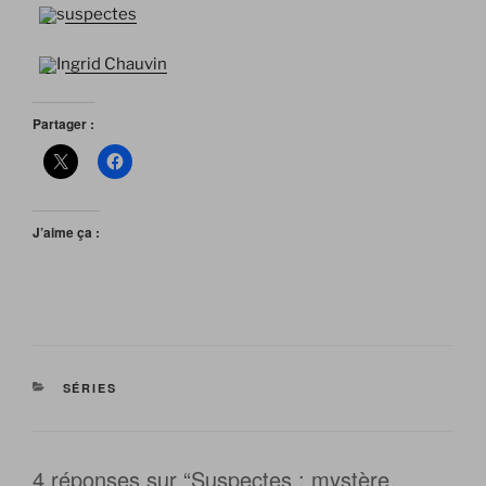
suspectes
Ingrid Chauvin
Partager :
J’aime ça :
CATÉGORIES
SÉRIES
4 réponses sur “Suspectes : mystère,