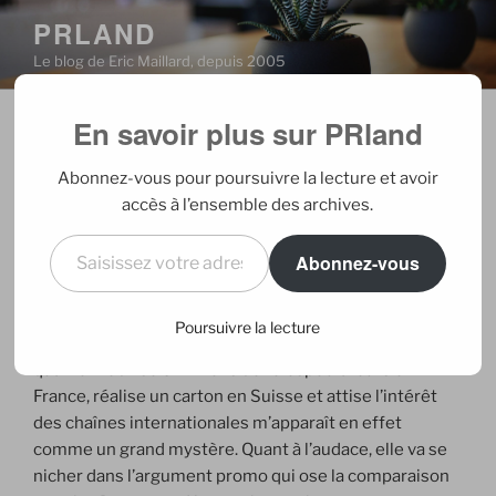
Aller
PRLAND
au
Le blog de Eric Maillard, depuis 2005
contenu
principal
En savoir plus sur PRland
PUBLIÉ
30/05/2007
PAR
ERIC
LE
Suspectes : mystère, audace et
Abonnez-vous pour poursuivre la lecture et avoir
secrets
accès à l’ensemble des archives.
Saisissez votre adresse e-mail…
Abonnez-vous
Quand on parle de
mystère pour la nouvelle
saga de l’été de M6 diffusée en mai (…), on pense
Poursuivre la lecture
surtout aux audiences. Qu’une production de cette
qualité mobilise 5 millions de téléspectateurs en
France, réalise un carton en Suisse et attise l’intérêt
des chaînes internationales m’apparaît en effet
comme un grand mystère. Quant à l’audace, elle va se
nicher dans l’argument promo qui ose la comparaison