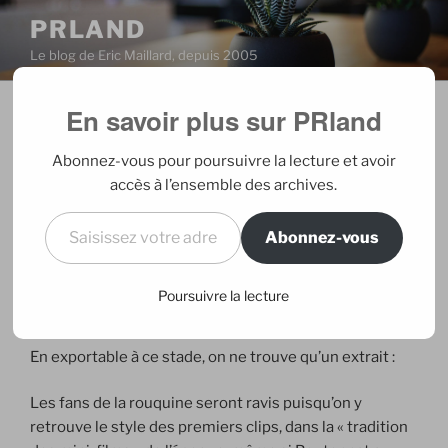
Aller
PRLAND
au
Le blog de Eric Maillard, depuis 2005
contenu
principal
En savoir plus sur PRland
PUBLIÉ
09/01/2009
PAR
ERIC
LE
The Farmer Project en exclu sur le
Abonnez-vous pour poursuivre la lecture et avoir
net
accès à l’ensemble des archives.
Saisissez votre adresse e-mail…
Abonnez-vous
Annoncé en grand renfort de communication,
l’exclusivité de l’intégralité du court-métrage de
Mylène Farmer échappe finalement à M6 puisqu’il est
Poursuivre la lecture
disponible depuis ce matin sur allociné
.
En exportable à ce stade, on ne trouve qu’un extrait :
Les fans de la rouquine seront ravis puisqu’on y
retrouve le style des premiers clips, dans la « tradition