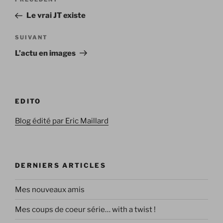
Article
de
précédent
Le vrai JT existe
l’article
Article
SUIVANT
suivant
L’actu en images
EDITO
Blog édité par Eric Maillard
DERNIERS ARTICLES
Mes nouveaux amis
Mes coups de coeur série… with a twist !