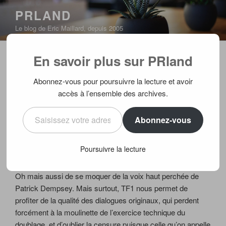
Aller
PRLAND
au
Le blog de Eric Maillard, depuis 2005
contenu
principal
En savoir plus sur PRland
PUBLIÉ
09/05/2007
PAR
ERIC
LE
Une révolution pour Grey’s anatomy
Abonnez-vous pour poursuivre la lecture et avoir
accès à l’ensemble des archives.
Ca ressemble à un détail mais ce n’en est pas un : Grey’s
Saisissez votre adresse e-mail…
anatomy revient comme annoncé en prime time sur TF1 le
Abonnez-vous
22 mai à 20h50 mais en version multilingue sur la TNT. Au-
delà de l’intérêt majeur de profiter d’un cours d’anglais
Poursuivre la lecture
totalement gratuit, ce sera l’occasion de s’émerveiller au
son des voix somptueuses de Katherine Heigl et Sandra
Oh mais aussi de se moquer de la voix haut perchée de
Patrick Dempsey. Mais surtout, TF1 nous permet de
profiter de la qualité des dialogues originaux, qui perdent
forcément à la moulinette de l’exercice technique du
doublage, et d’oublier la censure puisque celle qu’on appelle