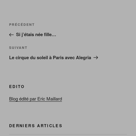
Navigation
Article
PRÉCÉDENT
de
précédent
Si j’étais née fille…
l’article
Article
SUIVANT
suivant
Le cirque du soleil à Paris avec Alegria
EDITO
Blog édité par Eric Maillard
DERNIERS ARTICLES