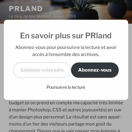
Aller
PRLAND
au
Le blog de Eric Maillard, depuis 2005
contenu
principal
En savoir plus sur PRland
PUBLIÉ
22/03/2006
PAR
ERIC
LE
Vox Populi
Abonnez-vous pour poursuivre la lecture et avoir
accès à l’ensemble des archives.
J’avais tendu une perche énorme en invitant les
Saisissez votre adresse e-mail…
visiteurs de ce blog à voter pour ou contre le
Abonnez-vous
changement du graphisme de PRland. Sans doute
parce que, en tant que premier visiteur, je commençais
Poursuivre la lecture
à me lasser suffisamment de cet habillage typepadien
quelque peu rustique pour dégager énergie voir
budget (si on prend en compte ma capacité très limitée
à manier Photoshop, CSS et autres joyeusetés) en vue
d’un design plus personnel. Le résultat est sans appel :
moins d’un tier des visiteurs partage mon goût du
changement. Disons que je vais passer mon énergie à