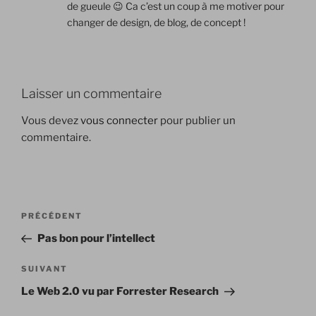
de gueule 😉 Ca c’est un coup à me motiver pour
changer de design, de blog, de concept !
Laisser un commentaire
Vous devez
vous connecter
pour publier un
commentaire.
Navigation
Article
PRÉCÉDENT
de
précédent
Pas bon pour l’intellect
l’article
Article
SUIVANT
suivant
Le Web 2.0 vu par Forrester Research