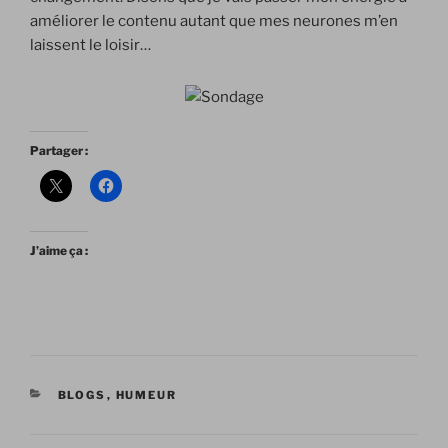
améliorer le contenu autant que mes neurones m’en
laissent le loisir…
Partager :
J’aime ça :
CATÉGORIES
BLOGS
,
HUMEUR